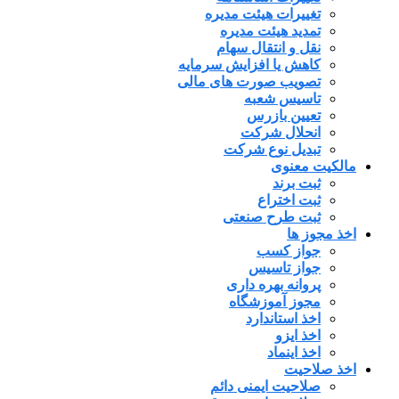
تغییرات هیئت مدیره
تمدید هیئت مدیره
نقل و انتقال سهام
کاهش یا افزایش سرمایه
تصویب صورت های مالی
تاسیس شعبه
تعیین بازرس
انحلال شرکت
تبدیل نوع شرکت
مالکیت معنوی
ثبت برند
ثبت اختراع
ثبت طرح صنعتی
اخذ مجوز ها
جواز کسب
جواز تاسیس
پروانه بهره داری
مجوز آموزشگاه
اخذ استاندارد
اخذ ایزو
اخذ اینماد
اخذ صلاحیت
صلاحیت ایمنی دائم