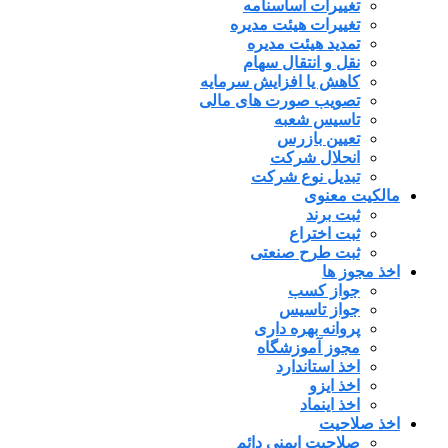
تغییرات اساسنامه
تغییرات هیئت مدیره
تمدید هیئت مدیره
نقل و انتقال سهام
کاهش یا افزایش سرمایه
تصویب صورت های مالی
تاسیس شعبه
تعیین بازرس
انحلال شرکت
تبدیل نوع شرکت
مالکیت معنوی
ثبت برند
ثبت اختراع
ثبت طرح صنعتی
اخذ مجوز ها
جواز کسب
جواز تاسیس
پروانه بهره داری
مجوز آموزشگاه
اخذ استاندارد
اخذ ایزو
اخذ اینماد
اخذ صلاحیت
صلاحیت ایمنی دائم