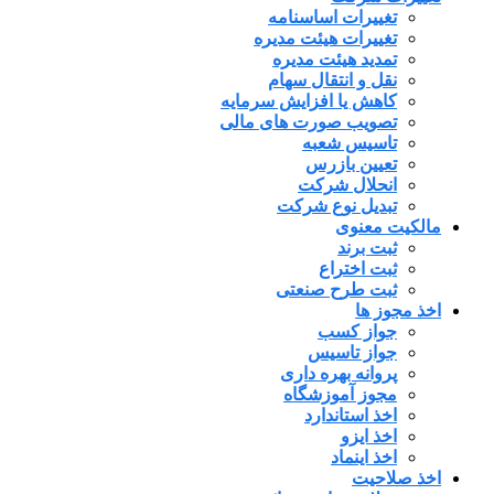
تغییرات اساسنامه
تغییرات هیئت مدیره
تمدید هیئت مدیره
نقل و انتقال سهام
کاهش یا افزایش سرمایه
تصویب صورت های مالی
تاسیس شعبه
تعیین بازرس
انحلال شرکت
تبدیل نوع شرکت
مالکیت معنوی
ثبت برند
ثبت اختراع
ثبت طرح صنعتی
اخذ مجوز ها
جواز کسب
جواز تاسیس
پروانه بهره داری
مجوز آموزشگاه
اخذ استاندارد
اخذ ایزو
اخذ اینماد
اخذ صلاحیت