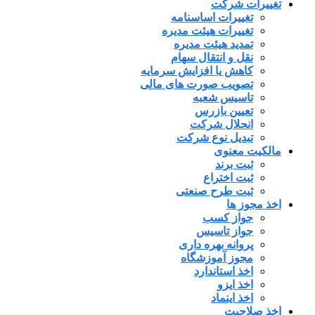
تغییرات شرکت
تغییرات اساسنامه
تغییرات هیئت مدیره
تمدید هیئت مدیره
نقل و انتقال سهام
کاهش یا افزایش سرمایه
تصویب صورت های مالی
تاسیس شعبه
تعیین بازرس
انحلال شرکت
تبدیل نوع شرکت
مالکیت معنوی
ثبت برند
ثبت اختراع
ثبت طرح صنعتی
اخذ مجوز ها
جواز کسب
جواز تاسیس
پروانه بهره داری
مجوز آموزشگاه
اخذ استاندارد
اخذ ایزو
اخذ اینماد
اخذ صلاحیت