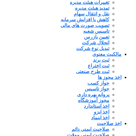
تغییرات هیئت مدیره
تمدید هیئت مدیره
نقل و انتقال سهام
کاهش یا افزایش سرمایه
تصویب صورت های مالی
تاسیس شعبه
تعیین بازرس
انحلال شرکت
تبدیل نوع شرکت
مالکیت معنوی
ثبت برند
ثبت اختراع
ثبت طرح صنعتی
اخذ مجوز ها
جواز کسب
جواز تاسیس
پروانه بهره داری
مجوز آموزشگاه
اخذ استاندارد
اخذ ایزو
اخذ اینماد
اخذ صلاحیت
صلاحیت ایمنی دائم
صلاحیت ایمنی موقت