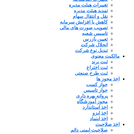
تغییرات هیئت مدیره
تمدید هیئت مدیره
نقل و انتقال سهام
کاهش یا افزایش سرمایه
تصویب صورت های مالی
تاسیس شعبه
تعیین بازرس
انحلال شرکت
تبدیل نوع شرکت
مالکیت معنوی
ثبت برند
ثبت اختراع
ثبت طرح صنعتی
اخذ مجوز ها
جواز کسب
جواز تاسیس
پروانه بهره داری
مجوز آموزشگاه
اخذ استاندارد
اخذ ایزو
اخذ اینماد
اخذ صلاحیت
صلاحیت ایمنی دائم