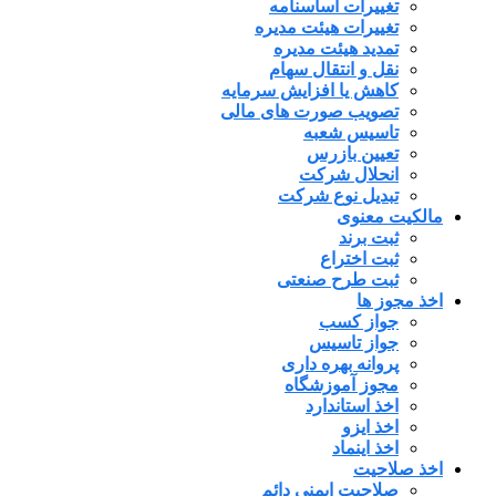
تغییرات اساسنامه
تغییرات هیئت مدیره
تمدید هیئت مدیره
نقل و انتقال سهام
کاهش یا افزایش سرمایه
تصویب صورت های مالی
تاسیس شعبه
تعیین بازرس
انحلال شرکت
تبدیل نوع شرکت
مالکیت معنوی
ثبت برند
ثبت اختراع
ثبت طرح صنعتی
اخذ مجوز ها
جواز کسب
جواز تاسیس
پروانه بهره داری
مجوز آموزشگاه
اخذ استاندارد
اخذ ایزو
اخذ اینماد
اخذ صلاحیت
صلاحیت ایمنی دائم