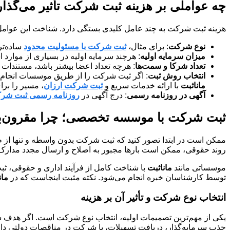
چه عواملی بر هزینه ثبت شرکت تأثیر می‌گذار
هزینه ثبت شرکت به چند عامل کلیدی بستگی دارد. شناخت این عوامل 
نوع شرکت
: برای مثال،
ثبت شرکت با مسئولیت محدود
ساده‌تر
میزان سرمایه اولیه
: هرچند سرمایه اولیه در بسیاری از موارد 
تعداد شرکا و سمت‌ها
: هرچه تعداد اعضا بیشتر باشد، مستندات 
انتخاب روش ثبت
: اگر ثبت شرکت را از طریق موسسات انجام ده
ماناثبت
با ارائه خدمات سریع و
ثبت شرکت ارزان
، مسیر را برا
آگهی در روزنامه رسمی
: درج آگهی در
روزنامه رسمی ثبت شرک
ثبت شرکت با موسسه تخصصی؛ چرا مقرون‌به
ممکن است در ابتدا تصور کنید که ثبت شرکت بدون واسطه و تنها از
روند حقوقی، ممکن است بارها مجبور به اصلاح و ارسال مجدد مدارک شو
موسساتی مانند
ماناثبت
با شناخت کامل از فرآیند اداری و حقوقی، ثبت
توسط کارشناسان خبره انجام می‌شود. نکته مثبت اینجاست که در
مان
انتخاب نوع شرکت و تأثیر آن بر هزینه
یکی از مهم‌ترین تصمیمات اولیه، انتخاب نوع شرکت است. اگر هدف شم
جذب سرمایه‌گذار، دریافت تسهیلات، یا شرکت در مناقصات دولتی دار