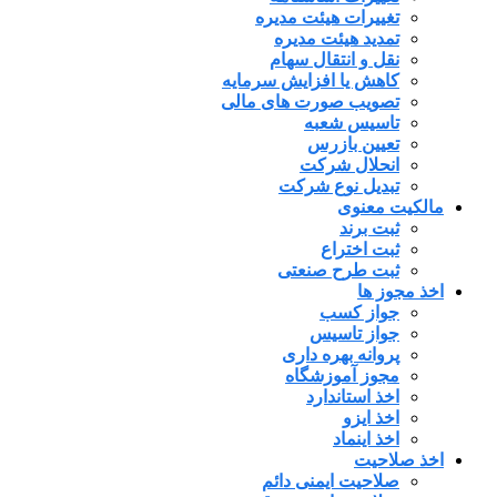
تغییرات هیئت مدیره
تمدید هیئت مدیره
نقل و انتقال سهام
کاهش یا افزایش سرمایه
تصویب صورت های مالی
تاسیس شعبه
تعیین بازرس
انحلال شرکت
تبدیل نوع شرکت
مالکیت معنوی
ثبت برند
ثبت اختراع
ثبت طرح صنعتی
اخذ مجوز ها
جواز کسب
جواز تاسیس
پروانه بهره داری
مجوز آموزشگاه
اخذ استاندارد
اخذ ایزو
اخذ اینماد
اخذ صلاحیت
صلاحیت ایمنی دائم