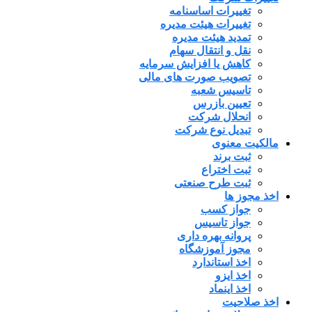
تغییرات اساسنامه
تغییرات هیئت مدیره
تمدید هیئت مدیره
نقل و انتقال سهام
کاهش یا افزایش سرمایه
تصویب صورت های مالی
تاسیس شعبه
تعیین بازرس
انحلال شرکت
تبدیل نوع شرکت
مالکیت معنوی
ثبت برند
ثبت اختراع
ثبت طرح صنعتی
اخذ مجوز ها
جواز کسب
جواز تاسیس
پروانه بهره داری
مجوز آموزشگاه
اخذ استاندارد
اخذ ایزو
اخذ اینماد
اخذ صلاحیت