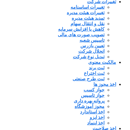
تغییرات شرکت
تغییرات اساسنامه
تغییرات هیئت مدیره
تمدید هیئت مدیره
نقل و انتقال سهام
کاهش یا افزایش سرمایه
تصویب صورت های مالی
تاسیس شعبه
تعیین بازرس
انحلال شرکت
تبدیل نوع شرکت
مالکیت معنوی
ثبت برند
ثبت اختراع
ثبت طرح صنعتی
اخذ مجوز ها
جواز کسب
جواز تاسیس
پروانه بهره داری
مجوز آموزشگاه
اخذ استاندارد
اخذ ایزو
اخذ اینماد
اخذ صلاحیت