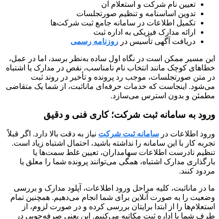
تعیین نام شرکت و استعلام آن
تدوین اساسنامه و تنظیم صورتجلسات
تکمیل اطلاعات در سامانه جامع ثبت شرکت‌ها
ارائه مدارک فیزیکی به اداره ثبت
دریافت آگهی تأسیس در
روزنامه رسمی
این مسیر ممکن است در نگاه اول ساده به‌نظر برسد، اما در عمل،
خطاهای کوچک مانند انتخاب نام نامناسب، نقص در مدارک یا اشتباه
در متن صورتجلسات، موجب رد پرونده و تأخیر در روند ثبت
می‌شود. اینجاست که خدمات حرفه‌ای ماناثبت، از شما یک متقاضی
مطمئن و بدون استرس می‌سازد.
ورود به سامانه ثبت شرکت؛ کاری فنی و دقیق
ورود اطلاعات در
سامانه ثبت شرکت
نیاز به دقت بالا دارد. اگر قبلاً
تجربه کار با این سامانه را نداشته باشید، احتمال اشتباه زیاد است.
تنظیم نادرست اطلاعات سهامداران، تعیین غلط سمت‌ها یا
بارگذاری مدارک اشتباه، همگی می‌توانند پرونده شما را معلق یا
مردود کنند.
ما در ماناثبت، کلیه مراحل ورود اطلاعات، آپلود مدارک و بررسی
وضعیت را به صورت آنلاین برای شما انجام می‌دهیم. همچنین تمام
استعلام‌ها را از ابتدا برایتان بررسی کرده و در صورت لزوم، از
طرف شما با اداره ثبت مکاتبه می‌کنیم. این یعنی صرفه‌جویی در