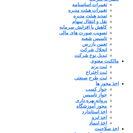
تغییرات اساسنامه
تغییرات هیئت مدیره
تمدید هیئت مدیره
نقل و انتقال سهام
کاهش یا افزایش سرمایه
تصویب صورت های مالی
تاسیس شعبه
تعیین بازرس
انحلال شرکت
تبدیل نوع شرکت
مالکیت معنوی
ثبت برند
ثبت اختراع
ثبت طرح صنعتی
اخذ مجوز ها
جواز کسب
جواز تاسیس
پروانه بهره داری
مجوز آموزشگاه
اخذ استاندارد
اخذ ایزو
اخذ اینماد
اخذ صلاحیت