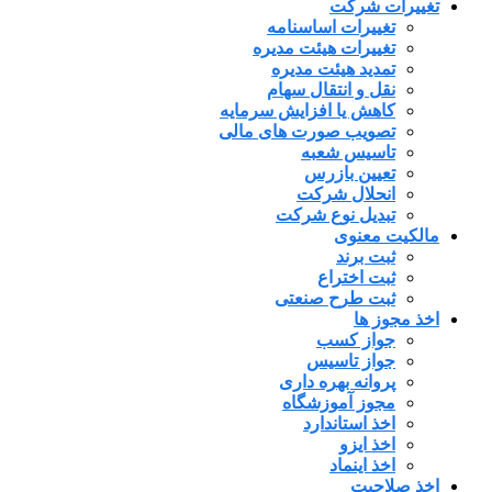
تغییرات شرکت
تغییرات اساسنامه
تغییرات هیئت مدیره
تمدید هیئت مدیره
نقل و انتقال سهام
کاهش یا افزایش سرمایه
تصویب صورت های مالی
تاسیس شعبه
تعیین بازرس
انحلال شرکت
تبدیل نوع شرکت
مالکیت معنوی
ثبت برند
ثبت اختراع
ثبت طرح صنعتی
اخذ مجوز ها
جواز کسب
جواز تاسیس
پروانه بهره داری
مجوز آموزشگاه
اخذ استاندارد
اخذ ایزو
اخذ اینماد
اخذ صلاحیت