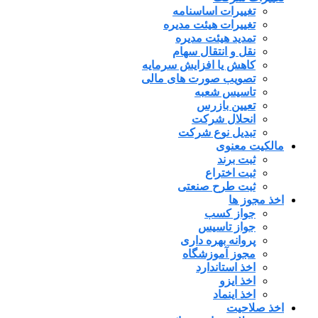
تغییرات اساسنامه
تغییرات هیئت مدیره
تمدید هیئت مدیره
نقل و انتقال سهام
کاهش یا افزایش سرمایه
تصویب صورت های مالی
تاسیس شعبه
تعیین بازرس
انحلال شرکت
تبدیل نوع شرکت
مالکیت معنوی
ثبت برند
ثبت اختراع
ثبت طرح صنعتی
اخذ مجوز ها
جواز کسب
جواز تاسیس
پروانه بهره داری
مجوز آموزشگاه
اخذ استاندارد
اخذ ایزو
اخذ اینماد
اخذ صلاحیت