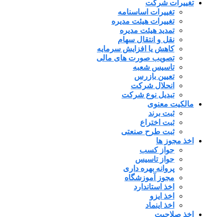
تغییرات شرکت
تغییرات اساسنامه
تغییرات هیئت مدیره
تمدید هیئت مدیره
نقل و انتقال سهام
کاهش یا افزایش سرمایه
تصویب صورت های مالی
تاسیس شعبه
تعیین بازرس
انحلال شرکت
تبدیل نوع شرکت
مالکیت معنوی
ثبت برند
ثبت اختراع
ثبت طرح صنعتی
اخذ مجوز ها
جواز کسب
جواز تاسیس
پروانه بهره داری
مجوز آموزشگاه
اخذ استاندارد
اخذ ایزو
اخذ اینماد
اخذ صلاحیت