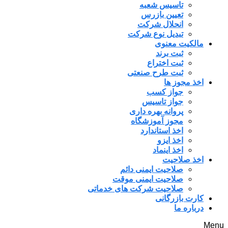
تاسیس شعبه
تعیین بازرس
انحلال شرکت
تبدیل نوع شرکت
مالکیت معنوی
ثبت برند
ثبت اختراع
ثبت طرح صنعتی
اخذ مجوز ها
جواز کسب
جواز تاسیس
پروانه بهره داری
مجوز آموزشگاه
اخذ استاندارد
اخذ ایزو
اخذ اینماد
اخذ صلاحیت
صلاحیت ایمنی دائم
صلاحیت ایمنی موقت
صلاحیت شرکت های خدماتی
کارت بازرگانی
درباره ما
Menu