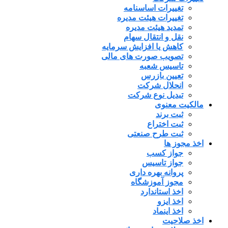
تغییرات اساسنامه
تغییرات هیئت مدیره
تمدید هیئت مدیره
نقل و انتقال سهام
کاهش یا افزایش سرمایه
تصویب صورت های مالی
تاسیس شعبه
تعیین بازرس
انحلال شرکت
تبدیل نوع شرکت
مالکیت معنوی
ثبت برند
ثبت اختراع
ثبت طرح صنعتی
اخذ مجوز ها
جواز کسب
جواز تاسیس
پروانه بهره داری
مجوز آموزشگاه
اخذ استاندارد
اخذ ایزو
اخذ اینماد
اخذ صلاحیت