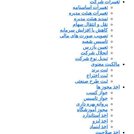
تغییرات شرکت
تغییرات اساسنامه
تغییرات هیئت مدیره
تمدید هیئت مدیره
نقل و انتقال سهام
کاهش یا افزایش سرمایه
تصویب صورت های مالی
تاسیس شعبه
تعیین بازرس
انحلال شرکت
تبدیل نوع شرکت
مالکیت معنوی
ثبت برند
ثبت اختراع
ثبت طرح صنعتی
اخذ مجوز ها
جواز کسب
جواز تاسیس
پروانه بهره داری
مجوز آموزشگاه
اخذ استاندارد
اخذ ایزو
اخذ اینماد
اخذ صلاحیت