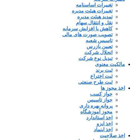
تغییرات اساسنامه
تغییرات هیئت مدیره
تمدید هیئت مدیره
نقل و انتقال سهام
کاهش یا افزایش سرمایه
تصویب صورت های مالی
تاسیس شعبه
تعیین بازرس
انحلال شرکت
تبدیل نوع شرکت
مالکیت معنوی
ثبت برند
ثبت اختراع
ثبت طرح صنعتی
اخذ مجوز ها
جواز کسب
جواز تاسیس
پروانه بهره داری
مجوز آموزشگاه
اخذ استاندارد
اخذ ایزو
اخذ اینماد
اخذ صلاحیت