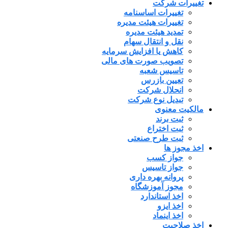
تغییرات شرکت
تغییرات اساسنامه
تغییرات هیئت مدیره
تمدید هیئت مدیره
نقل و انتقال سهام
کاهش یا افزایش سرمایه
تصویب صورت های مالی
تاسیس شعبه
تعیین بازرس
انحلال شرکت
تبدیل نوع شرکت
مالکیت معنوی
ثبت برند
ثبت اختراع
ثبت طرح صنعتی
اخذ مجوز ها
جواز کسب
جواز تاسیس
پروانه بهره داری
مجوز آموزشگاه
اخذ استاندارد
اخذ ایزو
اخذ اینماد
اخذ صلاحیت