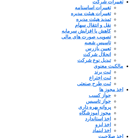
تغییرات شرکت
تغییرات اساسنامه
تغییرات هیئت مدیره
تمدید هیئت مدیره
نقل و انتقال سهام
کاهش یا افزایش سرمایه
تصویب صورت های مالی
تاسیس شعبه
تعیین بازرس
انحلال شرکت
تبدیل نوع شرکت
مالکیت معنوی
ثبت برند
ثبت اختراع
ثبت طرح صنعتی
اخذ مجوز ها
جواز کسب
جواز تاسیس
پروانه بهره داری
مجوز آموزشگاه
اخذ استاندارد
اخذ ایزو
اخذ اینماد
اخذ صلاحیت