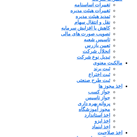
تغییرات اساسنامه
تغییرات هیئت مدیره
تمدید هیئت مدیره
نقل و انتقال سهام
کاهش یا افزایش سرمایه
تصویب صورت های مالی
تاسیس شعبه
تعیین بازرس
انحلال شرکت
تبدیل نوع شرکت
مالکیت معنوی
ثبت برند
ثبت اختراع
ثبت طرح صنعتی
اخذ مجوز ها
جواز کسب
جواز تاسیس
پروانه بهره داری
مجوز آموزشگاه
اخذ استاندارد
اخذ ایزو
اخذ اینماد
اخذ صلاحیت