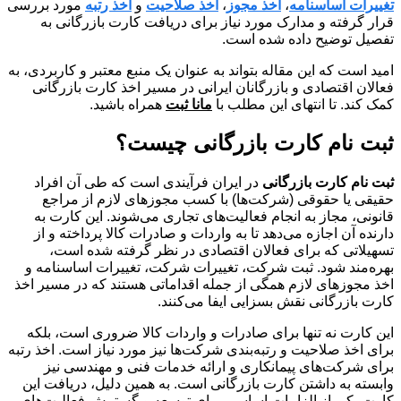
تغییرات اساسنامه
،
اخذ مجوز
،
اخذ صلاحیت
و
اخذ رتبه
مورد بررسی
قرار گرفته و مدارک مورد نیاز برای دریافت کارت بازرگانی به
تفصیل توضیح داده شده است.
امید است که این مقاله بتواند به عنوان یک منبع معتبر و کاربردی، به
فعالان اقتصادی و بازرگانان ایرانی در مسیر اخذ کارت بازرگانی
کمک کند. تا انتهای این مطلب با
مانا ثبت
همراه باشید.
ثبت نام کارت بازرگانی چیست؟
ثبت نام کارت بازرگانی
در ایران فرآیندی است که طی آن افراد
حقیقی یا حقوقی (شرکت‌ها) با کسب مجوزهای لازم از مراجع
قانونی، مجاز به انجام فعالیت‌های تجاری می‌شوند. این کارت به
دارنده آن اجازه می‌دهد تا به واردات و صادرات کالا پرداخته و از
تسهیلاتی که برای فعالان اقتصادی در نظر گرفته شده است،
بهره‌مند شود. ثبت شرکت، تغییرات شرکت، تغییرات اساسنامه و
اخذ مجوزهای لازم همگی از جمله اقداماتی هستند که در مسیر اخذ
کارت بازرگانی نقش بسزایی ایفا می‌کنند.
این کارت نه تنها برای صادرات و واردات کالا ضروری است، بلکه
برای اخذ صلاحیت و رتبه‌بندی شرکت‌ها نیز مورد نیاز است. اخذ رتبه
برای شرکت‌های پیمانکاری و ارائه خدمات فنی و مهندسی نیز
وابسته به داشتن کارت بازرگانی است. به همین دلیل، دریافت این
کارت یکی از الزامات اساسی برای توسعه و گسترش فعالیت‌های