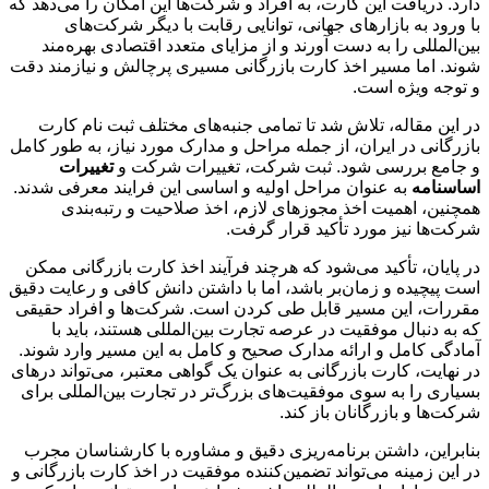
دارد. دریافت این کارت، به افراد و شرکت‌ها این امکان را می‌دهد که
با ورود به بازارهای جهانی، توانایی رقابت با دیگر شرکت‌های
بین‌المللی را به دست آورند و از مزایای متعدد اقتصادی بهره‌مند
شوند. اما مسیر اخذ کارت بازرگانی مسیری پرچالش و نیازمند دقت
و توجه ویژه است.
در این مقاله، تلاش شد تا تمامی جنبه‌های مختلف ثبت نام کارت
بازرگانی در ایران، از جمله مراحل و مدارک مورد نیاز، به طور کامل
و جامع بررسی شود. ثبت شرکت، تغییرات شرکت و
تغییرات
اساسنامه
به عنوان مراحل اولیه و اساسی این فرایند معرفی شدند.
همچنین، اهمیت اخذ مجوزهای لازم، اخذ صلاحیت و رتبه‌بندی
شرکت‌ها نیز مورد تأکید قرار گرفت.
در پایان، تأکید می‌شود که هرچند فرآیند اخذ کارت بازرگانی ممکن
است پیچیده و زمان‌بر باشد، اما با داشتن دانش کافی و رعایت دقیق
مقررات، این مسیر قابل طی کردن است. شرکت‌ها و افراد حقیقی
که به دنبال موفقیت در عرصه تجارت بین‌المللی هستند، باید با
آمادگی کامل و ارائه مدارک صحیح و کامل به این مسیر وارد شوند.
در نهایت، کارت بازرگانی به عنوان یک گواهی معتبر، می‌تواند درهای
بسیاری را به سوی موفقیت‌های بزرگ‌تر در تجارت بین‌المللی برای
شرکت‌ها و بازرگانان باز کند.
بنابراین، داشتن برنامه‌ریزی دقیق و مشاوره با کارشناسان مجرب
در این زمینه می‌تواند تضمین‌کننده موفقیت در اخذ کارت بازرگانی و