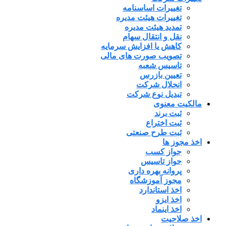
تغییرات اساسنامه
تغییرات هیئت مدیره
تمدید هیئت مدیره
نقل و انتقال سهام
کاهش یا افزایش سرمایه
تصویب صورت های مالی
تاسیس شعبه
تعیین بازرس
انحلال شرکت
تبدیل نوع شرکت
مالکیت معنوی
ثبت برند
ثبت اختراع
ثبت طرح صنعتی
اخذ مجوز ها
جواز کسب
جواز تاسیس
پروانه بهره داری
مجوز آموزشگاه
اخذ استاندارد
اخذ ایزو
اخذ اینماد
اخذ صلاحیت