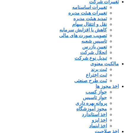
تغییرات شرکت
تغییرات اساسنامه
تغییرات هیئت مدیره
تمدید هیئت مدیره
نقل و انتقال سهام
کاهش یا افزایش سرمایه
تصویب صورت های مالی
تاسیس شعبه
تعیین بازرس
انحلال شرکت
تبدیل نوع شرکت
مالکیت معنوی
ثبت برند
ثبت اختراع
ثبت طرح صنعتی
اخذ مجوز ها
جواز کسب
جواز تاسیس
پروانه بهره داری
مجوز آموزشگاه
اخذ استاندارد
اخذ ایزو
اخذ اینماد
اخذ صلاحیت