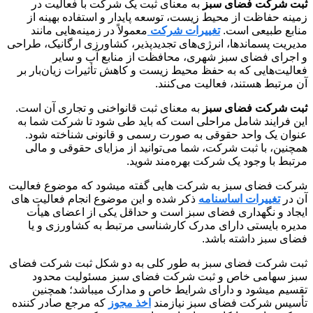
ثبت شرکت فضای سبز
به معنای ثبت یک شرکت با فعالیت در
زمینه حفاظت از محیط زیست، توسعه پایدار و استفاده بهینه از
منابع طبیعی است.
تغییرات شرکت
معمولاً در زمینه‌هایی مانند
مدیریت پسماندها، انرژی‌های تجدیدپذیر، کشاورزی ارگانیک، طراحی
و اجرای فضای سبز شهری، محافظت از منابع آب و سایر
فعالیت‌هایی که به حفظ محیط زیست و کاهش تأثیرات زیان‌بار بر
آن مرتبط هستند، فعالیت می‌کنند.
ثبت شرکت فضای سبز
به معنای ثبت قانواخنی و تجاری آن است.
این فرایند شامل مراحلی است که باید طی شود تا شرکت شما به
عنوان یک واحد حقوقی به صورت رسمی و قانونی شناخته شود.
همچنین، با ثبت شرکت، شما می‌توانید از مزایای حقوقی و مالی
مرتبط با وجود یک شرکت بهره‌مند شوید.
شرکت فضای سبز به شرکت هایی گفته میشود که موضوع فعالیت
آن در
تغییرات اساسنامه
ذکر شده و این موضوع انجام فعالیت های
ایجاد و نگهداری فضای سبز است و حداقل یکی از اعضای هیأت
مدیره بایستی دارای مدرک کارشناسی مرتبط به کشاورزی و یا
فضای سبز داشته باشد.
ثبت شرکت فضای سبز به طور کلی به دو شکل ثبت شرکت فضای
سبز سهامی خاص و ثبت شرکت فضای سبز مسئولیت محدود
تقسیم میشود و دارای شرایط خاص و مدارک میباشد؛ همچنین
تأسیس شرکت فضای سبز نیازمند
اخذ مجوز
که مرجع صادر کننده