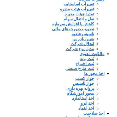
تغییرات اساسنامه
تغییرات هیئت مدیره
تمدید هیئت مدیره
نقل و انتقال سهام
کاهش یا افزایش سرمایه
تصویب صورت های مالی
تاسیس شعبه
تعیین بازرس
انحلال شرکت
تبدیل نوع شرکت
مالکیت معنوی
ثبت برند
ثبت اختراع
ثبت طرح صنعتی
اخذ مجوز ها
جواز کسب
جواز تاسیس
پروانه بهره داری
مجوز آموزشگاه
اخذ استاندارد
اخذ ایزو
اخذ اینماد
اخذ صلاحیت