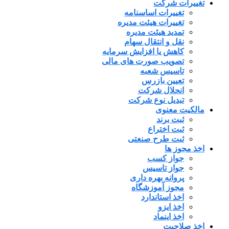
تغییرات شرکت
تغییرات اساسنامه
تغییرات هیئت مدیره
تمدید هیئت مدیره
نقل و انتقال سهام
کاهش یا افزایش سرمایه
تصویب صورت های مالی
تاسیس شعبه
تعیین بازرس
انحلال شرکت
تبدیل نوع شرکت
مالکیت معنوی
ثبت برند
ثبت اختراع
ثبت طرح صنعتی
اخذ مجوز ها
جواز کسب
جواز تاسیس
پروانه بهره داری
مجوز آموزشگاه
اخذ استاندارد
اخذ ایزو
اخذ اینماد
اخذ صلاحیت