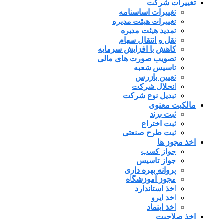
تغییرات شرکت
تغییرات اساسنامه
تغییرات هیئت مدیره
تمدید هیئت مدیره
نقل و انتقال سهام
کاهش یا افزایش سرمایه
تصویب صورت های مالی
تاسیس شعبه
تعیین بازرس
انحلال شرکت
تبدیل نوع شرکت
مالکیت معنوی
ثبت برند
ثبت اختراع
ثبت طرح صنعتی
اخذ مجوز ها
جواز کسب
جواز تاسیس
پروانه بهره داری
مجوز آموزشگاه
اخذ استاندارد
اخذ ایزو
اخذ اینماد
اخذ صلاحیت