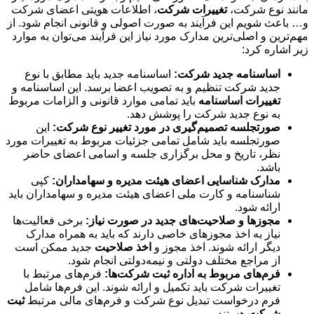
مانند نوع شرکت،
تغییرات شرکت
، اطلاعات هویتی اعضای شرکت
و… باعث شویم این فرآیند به صورت اصولی و قانونی انجام شود. از
مهم‌ترین و اصلی‌ترین مدارک مورد نیاز این فرآیند می‌توان به موارد
زیر اشاره کرد:
اساسنامه
جدید
شرکت:
اساسنامه جدید باید مطابق با نوع
جدید شرکت تنظیم و به تصویب اعضا برسد. این اساسنامه و
تغییرات اساسنامه
باید تمامی موارد قانونی و الزامات مربوط
به نوع جدید شرکت را پوشش دهد.
صورتجلسه
تصمیم
گیری
در
مورد
تغییر
نوع
شرکت:
این
صورتجلسه باید شامل تمامی جزئیات مربوط به تغییرات مورد
نظر، تاریخ و محل برگزاری جلسه و اسامی اعضای حاضر
باشد.
مدارک
شناسایی
اعضای
هیئت
مدیره
و
سهامداران:
کپی
شناسنامه و کارت ملی اعضای هیئت مدیره و سهامداران باید
ارائه شود.
مجوزها
و
صلاحیت
های
جدید
در
صورت
نیاز:
برخی فعالیت‌ها
نیاز به اخذ مجوزهای خاصی دارند که باید به همراه مدارک
دیگر ارائه شوند. اخذ مجوز و
اخذ
صلاحیت
جدید ممکن است
از مراجع مختلف دولتی و نیمه‌دولتی انجام شود.
فرم
های
مربوط
به
اداره
ثبت
شرکت
ها:
فرم‌های مرتبط با
تغییرات شرکت باید تکمیل و ارائه شوند. این فرم‌ها شامل
فرم درخواست تبدیل نوع شرکت و فرم‌های مالی مرتبط
ثبت
شرکت
هستند.