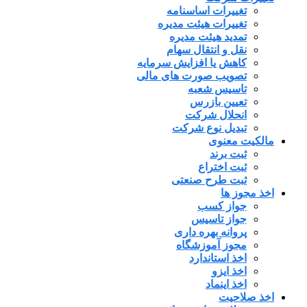
تغییرات اساسنامه
تغییرات هیئت مدیره
تمدید هیئت مدیره
نقل و انتقال سهام
کاهش یا افزایش سرمایه
تصویب صورت های مالی
تاسیس شعبه
تعیین بازرس
انحلال شرکت
تبدیل نوع شرکت
مالکیت معنوی
ثبت برند
ثبت اختراع
ثبت طرح صنعتی
اخذ مجوز ها
جواز کسب
جواز تاسیس
پروانه بهره داری
مجوز آموزشگاه
اخذ استاندارد
اخذ ایزو
اخذ اینماد
اخذ صلاحیت