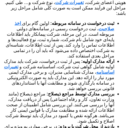
هویتی اعضای شرکت،
تغییرات شرکت
، نوع شرکت و… طی کنیم.
مراحل این فرآیند ممکن است به صورت کلی شامل مراحل زیر
باشد:
ثبت درخواست در سامانه مربوطه:
اولین گام برای
اخذ
صلاحیت
، ثبت درخواست رسمی در سامانه‌های دولتی
مربوطه است. در این مرحله، شرکت پیمانکار باید اطلاعات
پایه‌ای خود شامل نام شرکت، شماره ثبت، نوع فعالیت‌ها و
اطلاعات تماس را وارد کند. پس از ثبت اطلاعات، شناسه‌ای
به شرکت اختصاص داده می‌شود که باید آن را در تمامی
مراحل بعدی استفاده کند.
ارائه مدارک اولیه:
پس از ثبت درخواست، شرکت باید مدارک
اولیه شامل گواهی ثبت شرکت، اساسنامه شرکت و
تغییرات
اساسنامه
، مدارک شناسایی مدیران، و برخی مدارک ایمنی
مورد نیاز را ارائه دهد. این مدارک باید به صورت الکترونیکی
در سامانه بارگذاری شوند و مطابقت آنها با استانداردهای
قانونی بررسی خواهد شد.
بررسی مدارک توسط مراجع ذیصلاح:
مراجع ذیصلاح (مانند
وزارت تعاون، کار و رفاه اجتماعی) پس از دریافت مدارک،
آنها را بررسی می‌کنند. این بررسی شامل اطمینان از صحت
اطلاعات ارائه شده و مطابقت مدارک با قوانین ایمنی کار
می‌باشد. هرگونه نقص یا کمبود در مدارک باید توسط شرکت
اصلاح و تکمیل شود.
بازدید از محل شرکت یا پروژه:
در برخی موارد، به ویژه برای