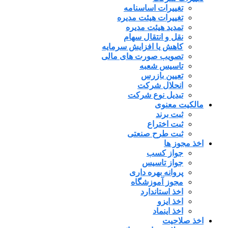
تغییرات اساسنامه
تغییرات هیئت مدیره
تمدید هیئت مدیره
نقل و انتقال سهام
کاهش یا افزایش سرمایه
تصویب صورت های مالی
تاسیس شعبه
تعیین بازرس
انحلال شرکت
تبدیل نوع شرکت
مالکیت معنوی
ثبت برند
ثبت اختراع
ثبت طرح صنعتی
اخذ مجوز ها
جواز کسب
جواز تاسیس
پروانه بهره داری
مجوز آموزشگاه
اخذ استاندارد
اخذ ایزو
اخذ اینماد
اخذ صلاحیت