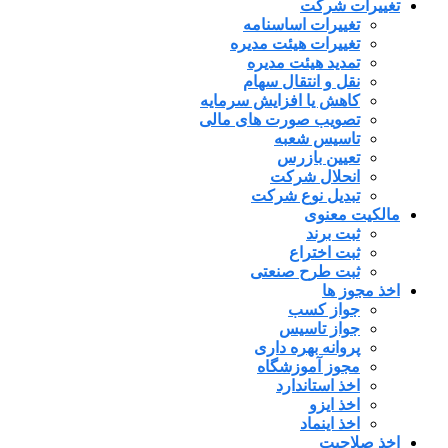
تغییرات شرکت
تغییرات اساسنامه
تغییرات هیئت مدیره
تمدید هیئت مدیره
نقل و انتقال سهام
کاهش یا افزایش سرمایه
تصویب صورت های مالی
تاسیس شعبه
تعیین بازرس
انحلال شرکت
تبدیل نوع شرکت
مالکیت معنوی
ثبت برند
ثبت اختراع
ثبت طرح صنعتی
اخذ مجوز ها
جواز کسب
جواز تاسیس
پروانه بهره داری
مجوز آموزشگاه
اخذ استاندارد
اخذ ایزو
اخذ اینماد
اخذ صلاحیت