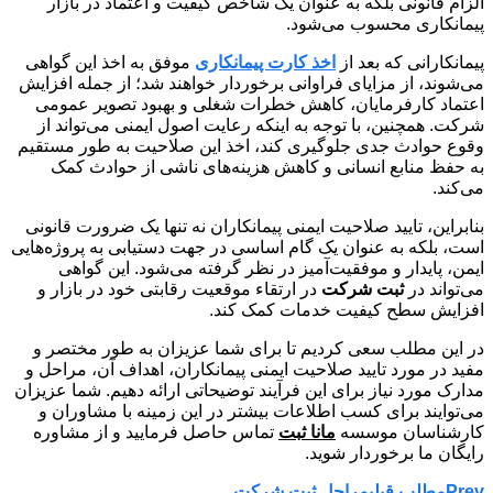
الزام قانونی بلکه به عنوان یک شاخص کیفیت و اعتماد در بازار
پیمانکاری محسوب می‌شود.
پیمانکارانی که بعد از
اخذ کارت پیمانکاری
موفق به اخذ این گواهی
می‌شوند، از مزایای فراوانی برخوردار خواهند شد؛ از جمله افزایش
اعتماد کارفرمایان، کاهش خطرات شغلی و بهبود تصویر عمومی
شرکت. همچنین، با توجه به اینکه رعایت اصول ایمنی می‌تواند از
وقوع حوادث جدی جلوگیری کند، اخذ این صلاحیت به طور مستقیم
به حفظ منابع انسانی و کاهش هزینه‌های ناشی از حوادث کمک
می‌کند.
بنابراین، تایید صلاحیت ایمنی پیمانکاران نه تنها یک ضرورت قانونی
است، بلکه به عنوان یک گام اساسی در جهت دستیابی به پروژه‌هایی
ایمن، پایدار و موفقیت‌آمیز در نظر گرفته می‌شود. این گواهی
می‌تواند در
ثبت شرکت‌
در ارتقاء موقعیت رقابتی خود در بازار و
افزایش سطح کیفیت خدمات کمک کند.
در این مطلب سعی کردیم تا برای شما عزیزان به طور مختصر و
مفید در مورد تایید صلاحیت ایمنی پیمانکاران، اهداف آن، مراحل و
مدارک مورد نیاز برای این فرآیند توضیحاتی ارائه دهیم. شما عزیزان
می‌توایند برای کسب اطلاعات بیشتر در این زمینه با مشاوران و
کارشناسان موسسه
مانا ثبت
تماس حاصل فرمایید و از مشاوره
رایگان ما برخوردار شوید.
Prev
مطلب قبلی
مراحل ثبت شرکت