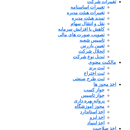
تغییرات شرکت
تغییرات اساسنامه
تغییرات هیئت مدیره
تمدید هیئت مدیره
نقل و انتقال سهام
کاهش یا افزایش سرمایه
تصویب صورت های مالی
تاسیس شعبه
تعیین بازرس
انحلال شرکت
تبدیل نوع شرکت
مالکیت معنوی
ثبت برند
ثبت اختراع
ثبت طرح صنعتی
اخذ مجوز ها
جواز کسب
جواز تاسیس
پروانه بهره داری
مجوز آموزشگاه
اخذ استاندارد
اخذ ایزو
اخذ اینماد
اخذ صلاحیت