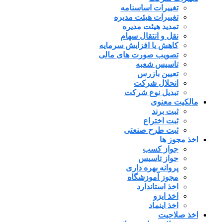
تغییرات اساسنامه
تغییرات هیئت مدیره
تمدید هیئت مدیره
نقل و انتقال سهام
کاهش یا افزایش سرمایه
تصویب صورت های مالی
تاسیس شعبه
تعیین بازرس
انحلال شرکت
تبدیل نوع شرکت
مالکیت معنوی
ثبت برند
ثبت اختراع
ثبت طرح صنعتی
اخذ مجوز ها
جواز کسب
جواز تاسیس
پروانه بهره داری
مجوز آموزشگاه
اخذ استاندارد
اخذ ایزو
اخذ اینماد
اخذ صلاحیت