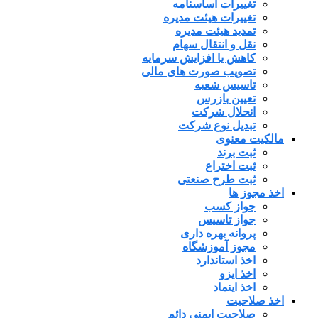
تغییرات اساسنامه
تغییرات هیئت مدیره
تمدید هیئت مدیره
نقل و انتقال سهام
کاهش یا افزایش سرمایه
تصویب صورت های مالی
تاسیس شعبه
تعیین بازرس
انحلال شرکت
تبدیل نوع شرکت
مالکیت معنوی
ثبت برند
ثبت اختراع
ثبت طرح صنعتی
اخذ مجوز ها
جواز کسب
جواز تاسیس
پروانه بهره داری
مجوز آموزشگاه
اخذ استاندارد
اخذ ایزو
اخذ اینماد
اخذ صلاحیت
صلاحیت ایمنی دائم