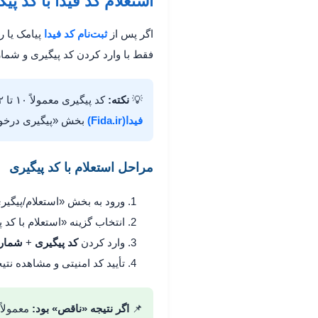
استعلام کد فیدا با کد پیگیری
اگر پس از
ثبت‌نام کد فیدا
پیامک یا 
فقط با وارد کردن کد پیگیری و شماره
💡
نکته:
کد پیگیری معمولاً ۱۰ تا ۱۲ رقمی است. اگر پیامک را ندارید، از گزینه «بازیابی کد پیگیری» در سامانه استفاده کنید یا از
فیدا(Fida.ir)
بخش «پیگیری درخوا
مراحل استعلام با کد پیگیری
ورود به بخش «استعلام/پیگیر
انتخاب گزینه «استعلام با کد 
وارد کردن
کد پیگیری
+
شماره
تأیید کد امنیتی و مشاهده نتی
📌
اگر نتیجه «ناقص» بود:
معمولاً