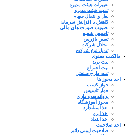
تغییرات هیئت مدیره
تمدید هیئت مدیره
نقل و انتقال سهام
کاهش یا افزایش سرمایه
تصویب صورت های مالی
تاسیس شعبه
تعیین بازرس
انحلال شرکت
تبدیل نوع شرکت
مالکیت معنوی
ثبت برند
ثبت اختراع
ثبت طرح صنعتی
اخذ مجوز ها
جواز کسب
جواز تاسیس
پروانه بهره داری
مجوز آموزشگاه
اخذ استاندارد
اخذ ایزو
اخذ اینماد
اخذ صلاحیت
صلاحیت ایمنی دائم