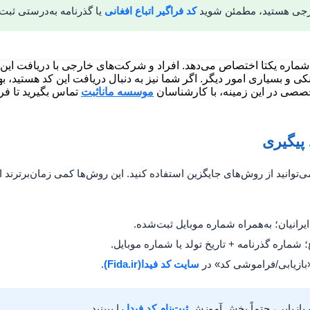
 خارجی هستید، مطمئن شوید
کد فراگیر اتباع افغانی
یا گذرنامه به‌درستی ثب
اره یکتا اختصاص می‌دهد. افراد و شرکت‌های خارجی با دریافت این کد 
 و بسیاری امور دیگر. اگر شما نیز به دنبال دریافت این کد هستید، ب
تخصصی در این زمینه، با کارشناسان
موسسه ماناثبت
تماس بگیرید تا فرآ
 پیگیری
ی‌توانید از روش‌های جایگزین استفاده کنید. این روش‌ها کمی زمان‌برترند 
یرانیان؛ به‌همراه شماره موبایل ثبت‌شده.
؛ شماره گذرنامه + تاریخ تولد یا شماره موبایل.
بازیابی/فراموشی کد» در
سایت کد فیدا(Fida.ir)
.
و بازیابی، حتماً بخش آموزش
ثبت‌نام کد فیدا
را ببینید.