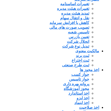
تغییرات اساسنامه
تغییرات هیئت مدیره
تمدید هیئت مدیره
نقل و انتقال سهام
کاهش یا افزایش سرمایه
تصویب صورت های مالی
تاسیس شعبه
تعیین بازرس
انحلال شرکت
تبدیل نوع شرکت
مالکیت معنوی
ثبت برند
ثبت اختراع
ثبت طرح صنعتی
اخذ مجوز ها
جواز کسب
جواز تاسیس
پروانه بهره داری
مجوز آموزشگاه
اخذ استاندارد
اخذ ایزو
اخذ اینماد
اخذ صلاحیت