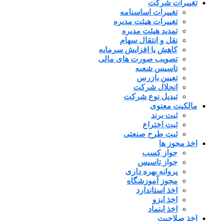
تغییرات شرکت
تغییرات اساسنامه
تغییرات هیئت مدیره
تمدید هیئت مدیره
نقل و انتقال سهام
کاهش یا افزایش سرمایه
تصویب صورت های مالی
تاسیس شعبه
تعیین بازرس
انحلال شرکت
تبدیل نوع شرکت
مالکیت معنوی
ثبت برند
ثبت اختراع
ثبت طرح صنعتی
اخذ مجوز ها
جواز کسب
جواز تاسیس
پروانه بهره داری
مجوز آموزشگاه
اخذ استاندارد
اخذ ایزو
اخذ اینماد
اخذ صلاحیت