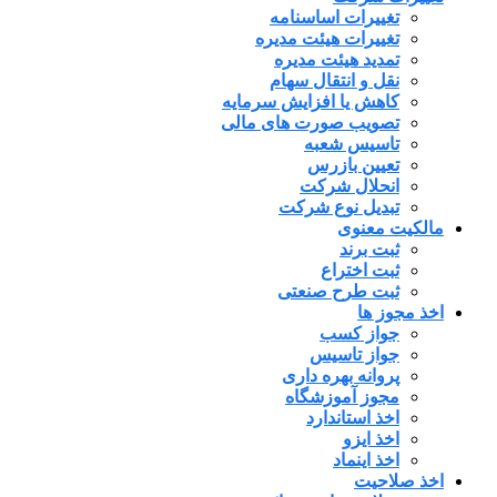
تغییرات اساسنامه
تغییرات هیئت مدیره
تمدید هیئت مدیره
نقل و انتقال سهام
کاهش یا افزایش سرمایه
تصویب صورت های مالی
تاسیس شعبه
تعیین بازرس
انحلال شرکت
تبدیل نوع شرکت
مالکیت معنوی
ثبت برند
ثبت اختراع
ثبت طرح صنعتی
اخذ مجوز ها
جواز کسب
جواز تاسیس
پروانه بهره داری
مجوز آموزشگاه
اخذ استاندارد
اخذ ایزو
اخذ اینماد
اخذ صلاحیت