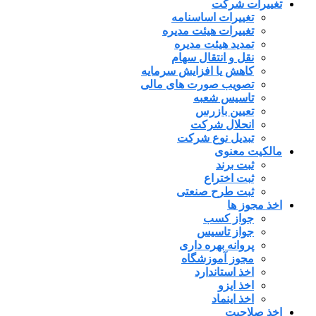
تغییرات شرکت
تغییرات اساسنامه
تغییرات هیئت مدیره
تمدید هیئت مدیره
نقل و انتقال سهام
کاهش یا افزایش سرمایه
تصویب صورت های مالی
تاسیس شعبه
تعیین بازرس
انحلال شرکت
تبدیل نوع شرکت
مالکیت معنوی
ثبت برند
ثبت اختراع
ثبت طرح صنعتی
اخذ مجوز ها
جواز کسب
جواز تاسیس
پروانه بهره داری
مجوز آموزشگاه
اخذ استاندارد
اخذ ایزو
اخذ اینماد
اخذ صلاحیت