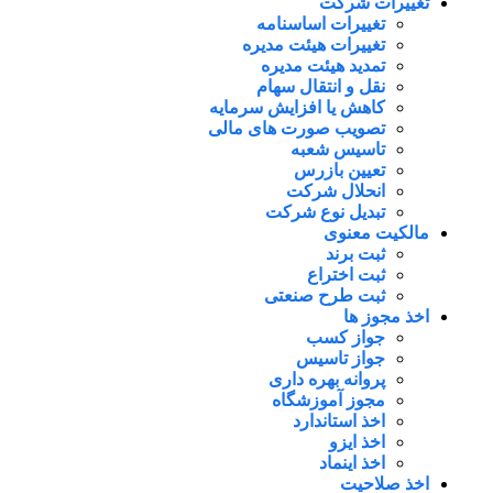
تغییرات شرکت
تغییرات اساسنامه
تغییرات هیئت مدیره
تمدید هیئت مدیره
نقل و انتقال سهام
کاهش یا افزایش سرمایه
تصویب صورت های مالی
تاسیس شعبه
تعیین بازرس
انحلال شرکت
تبدیل نوع شرکت
مالکیت معنوی
ثبت برند
ثبت اختراع
ثبت طرح صنعتی
اخذ مجوز ها
جواز کسب
جواز تاسیس
پروانه بهره داری
مجوز آموزشگاه
اخذ استاندارد
اخذ ایزو
اخذ اینماد
اخذ صلاحیت