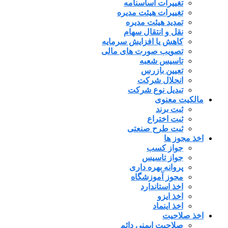
تغییرات اساسنامه
تغییرات هیئت مدیره
تمدید هیئت مدیره
نقل و انتقال سهام
کاهش یا افزایش سرمایه
تصویب صورت های مالی
تاسیس شعبه
تعیین بازرس
انحلال شرکت
تبدیل نوع شرکت
مالکیت معنوی
ثبت برند
ثبت اختراع
ثبت طرح صنعتی
اخذ مجوز ها
جواز کسب
جواز تاسیس
پروانه بهره داری
مجوز آموزشگاه
اخذ استاندارد
اخذ ایزو
اخذ اینماد
اخذ صلاحیت
صلاحیت ایمنی دائم