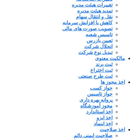
تغییرات هیئت مدیره
تمدید هیئت مدیره
نقل و انتقال سهام
کاهش یا افزایش سرمایه
تصویب صورت های مالی
تاسیس شعبه
تعیین بازرس
انحلال شرکت
تبدیل نوع شرکت
مالکیت معنوی
ثبت برند
ثبت اختراع
ثبت طرح صنعتی
اخذ مجوز ها
جواز کسب
جواز تاسیس
پروانه بهره داری
مجوز آموزشگاه
اخذ استاندارد
اخذ ایزو
اخذ اینماد
اخذ صلاحیت
صلاحیت ایمنی دائم