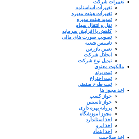
تغییرات شرکت
تغییرات اساسنامه
تغییرات هیئت مدیره
تمدید هیئت مدیره
نقل و انتقال سهام
کاهش یا افزایش سرمایه
تصویب صورت های مالی
تاسیس شعبه
تعیین بازرس
انحلال شرکت
تبدیل نوع شرکت
مالکیت معنوی
ثبت برند
ثبت اختراع
ثبت طرح صنعتی
اخذ مجوز ها
جواز کسب
جواز تاسیس
پروانه بهره داری
مجوز آموزشگاه
اخذ استاندارد
اخذ ایزو
اخذ اینماد
اخذ صلاحیت