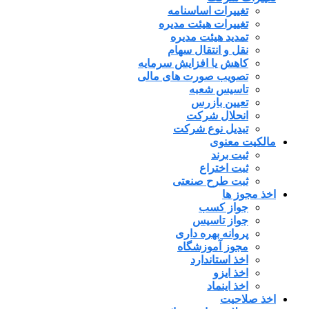
تغییرات اساسنامه
تغییرات هیئت مدیره
تمدید هیئت مدیره
نقل و انتقال سهام
کاهش یا افزایش سرمایه
تصویب صورت های مالی
تاسیس شعبه
تعیین بازرس
انحلال شرکت
تبدیل نوع شرکت
مالکیت معنوی
ثبت برند
ثبت اختراع
ثبت طرح صنعتی
اخذ مجوز ها
جواز کسب
جواز تاسیس
پروانه بهره داری
مجوز آموزشگاه
اخذ استاندارد
اخذ ایزو
اخذ اینماد
اخذ صلاحیت