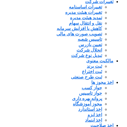
تغییرات شرکت
تغییرات اساسنامه
تغییرات هیئت مدیره
تمدید هیئت مدیره
نقل و انتقال سهام
کاهش یا افزایش سرمایه
تصویب صورت های مالی
تاسیس شعبه
تعیین بازرس
انحلال شرکت
تبدیل نوع شرکت
مالکیت معنوی
ثبت برند
ثبت اختراع
ثبت طرح صنعتی
اخذ مجوز ها
جواز کسب
جواز تاسیس
پروانه بهره داری
مجوز آموزشگاه
اخذ استاندارد
اخذ ایزو
اخذ اینماد
اخذ صلاحیت