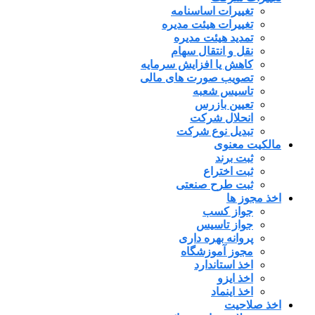
تغییرات اساسنامه
تغییرات هیئت مدیره
تمدید هیئت مدیره
نقل و انتقال سهام
کاهش یا افزایش سرمایه
تصویب صورت های مالی
تاسیس شعبه
تعیین بازرس
انحلال شرکت
تبدیل نوع شرکت
مالکیت معنوی
ثبت برند
ثبت اختراع
ثبت طرح صنعتی
اخذ مجوز ها
جواز کسب
جواز تاسیس
پروانه بهره داری
مجوز آموزشگاه
اخذ استاندارد
اخذ ایزو
اخذ اینماد
اخذ صلاحیت