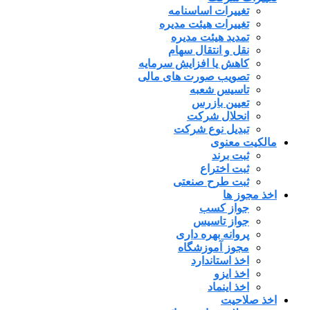
تغییرات اساسنامه
تغییرات هیئت مدیره
تمدید هیئت مدیره
نقل و انتقال سهام
کاهش یا افزایش سرمایه
تصویب صورت های مالی
تاسیس شعبه
تعیین بازرس
انحلال شرکت
تبدیل نوع شرکت
مالکیت معنوی
ثبت برند
ثبت اختراع
ثبت طرح صنعتی
اخذ مجوز ها
جواز کسب
جواز تاسیس
پروانه بهره داری
مجوز آموزشگاه
اخذ استاندارد
اخذ ایزو
اخذ اینماد
اخذ صلاحیت