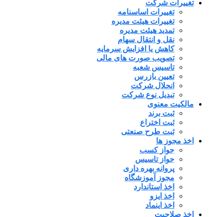
تغییرات شرکت
تغییرات اساسنامه
تغییرات هیئت مدیره
تمدید هیئت مدیره
نقل و انتقال سهام
کاهش یا افزایش سرمایه
تصویب صورت های مالی
تاسیس شعبه
تعیین بازرس
انحلال شرکت
تبدیل نوع شرکت
مالکیت معنوی
ثبت برند
ثبت اختراع
ثبت طرح صنعتی
اخذ مجوز ها
جواز کسب
جواز تاسیس
پروانه بهره داری
مجوز آموزشگاه
اخذ استاندارد
اخذ ایزو
اخذ اینماد
اخذ صلاحیت