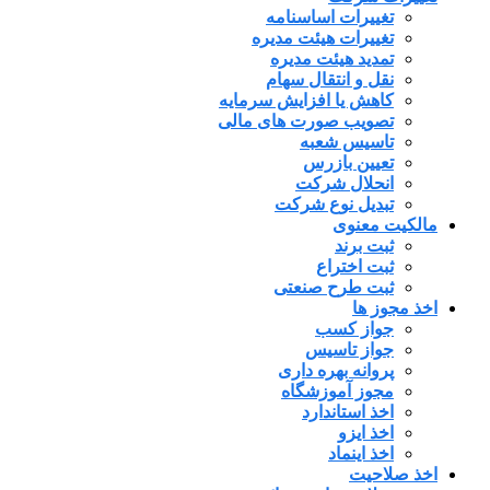
تغییرات اساسنامه
تغییرات هیئت مدیره
تمدید هیئت مدیره
نقل و انتقال سهام
کاهش یا افزایش سرمایه
تصویب صورت های مالی
تاسیس شعبه
تعیین بازرس
انحلال شرکت
تبدیل نوع شرکت
مالکیت معنوی
ثبت برند
ثبت اختراع
ثبت طرح صنعتی
اخذ مجوز ها
جواز کسب
جواز تاسیس
پروانه بهره داری
مجوز آموزشگاه
اخذ استاندارد
اخذ ایزو
اخذ اینماد
اخذ صلاحیت