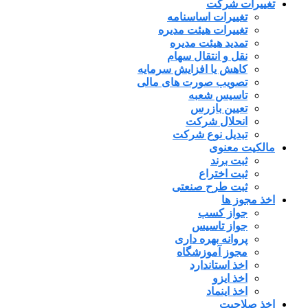
تغییرات شرکت
تغییرات اساسنامه
تغییرات هیئت مدیره
تمدید هیئت مدیره
نقل و انتقال سهام
کاهش یا افزایش سرمایه
تصویب صورت های مالی
تاسیس شعبه
تعیین بازرس
انحلال شرکت
تبدیل نوع شرکت
مالکیت معنوی
ثبت برند
ثبت اختراع
ثبت طرح صنعتی
اخذ مجوز ها
جواز کسب
جواز تاسیس
پروانه بهره داری
مجوز آموزشگاه
اخذ استاندارد
اخذ ایزو
اخذ اینماد
اخذ صلاحیت