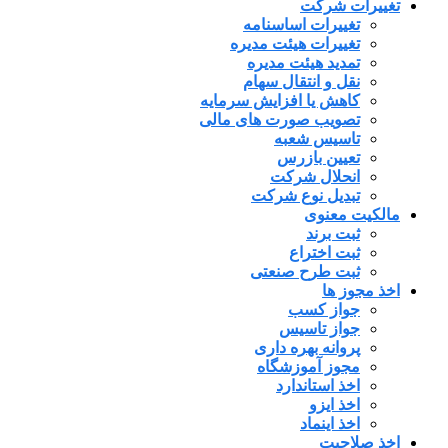
تغییرات شرکت
تغییرات اساسنامه
تغییرات هیئت مدیره
تمدید هیئت مدیره
نقل و انتقال سهام
کاهش یا افزایش سرمایه
تصویب صورت های مالی
تاسیس شعبه
تعیین بازرس
انحلال شرکت
تبدیل نوع شرکت
مالکیت معنوی
ثبت برند
ثبت اختراع
ثبت طرح صنعتی
اخذ مجوز ها
جواز کسب
جواز تاسیس
پروانه بهره داری
مجوز آموزشگاه
اخذ استاندارد
اخذ ایزو
اخذ اینماد
اخذ صلاحیت