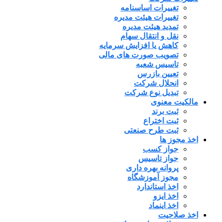
تغییرات اساسنامه
تغییرات هیئت مدیره
تمدید هیئت مدیره
نقل و انتقال سهام
کاهش یا افزایش سرمایه
تصویب صورت های مالی
تاسیس شعبه
تعیین بازرس
انحلال شرکت
تبدیل نوع شرکت
مالکیت معنوی
ثبت برند
ثبت اختراع
ثبت طرح صنعتی
اخذ مجوز ها
جواز کسب
جواز تاسیس
پروانه بهره داری
مجوز آموزشگاه
اخذ استاندارد
اخذ ایزو
اخذ اینماد
اخذ صلاحیت