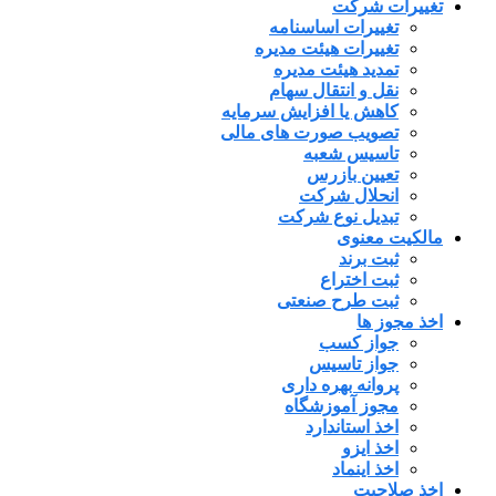
تغییرات شرکت
تغییرات اساسنامه
تغییرات هیئت مدیره
تمدید هیئت مدیره
نقل و انتقال سهام
کاهش یا افزایش سرمایه
تصویب صورت های مالی
تاسیس شعبه
تعیین بازرس
انحلال شرکت
تبدیل نوع شرکت
مالکیت معنوی
ثبت برند
ثبت اختراع
ثبت طرح صنعتی
اخذ مجوز ها
جواز کسب
جواز تاسیس
پروانه بهره داری
مجوز آموزشگاه
اخذ استاندارد
اخذ ایزو
اخذ اینماد
اخذ صلاحیت