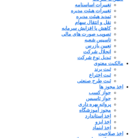
تغییرات اساسنامه
تغییرات هیئت مدیره
تمدید هیئت مدیره
نقل و انتقال سهام
کاهش یا افزایش سرمایه
تصویب صورت های مالی
تاسیس شعبه
تعیین بازرس
انحلال شرکت
تبدیل نوع شرکت
مالکیت معنوی
ثبت برند
ثبت اختراع
ثبت طرح صنعتی
اخذ مجوز ها
جواز کسب
جواز تاسیس
پروانه بهره داری
مجوز آموزشگاه
اخذ استاندارد
اخذ ایزو
اخذ اینماد
اخذ صلاحیت