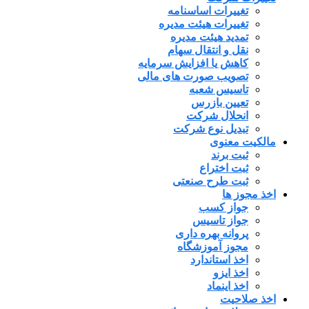
تغییرات اساسنامه
تغییرات هیئت مدیره
تمدید هیئت مدیره
نقل و انتقال سهام
کاهش یا افزایش سرمایه
تصویب صورت های مالی
تاسیس شعبه
تعیین بازرس
انحلال شرکت
تبدیل نوع شرکت
مالکیت معنوی
ثبت برند
ثبت اختراع
ثبت طرح صنعتی
اخذ مجوز ها
جواز کسب
جواز تاسیس
پروانه بهره داری
مجوز آموزشگاه
اخذ استاندارد
اخذ ایزو
اخذ اینماد
اخذ صلاحیت