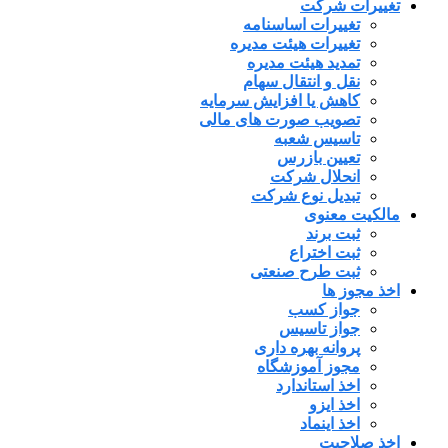
تغییرات شرکت
تغییرات اساسنامه
تغییرات هیئت مدیره
تمدید هیئت مدیره
نقل و انتقال سهام
کاهش یا افزایش سرمایه
تصویب صورت های مالی
تاسیس شعبه
تعیین بازرس
انحلال شرکت
تبدیل نوع شرکت
مالکیت معنوی
ثبت برند
ثبت اختراع
ثبت طرح صنعتی
اخذ مجوز ها
جواز کسب
جواز تاسیس
پروانه بهره داری
مجوز آموزشگاه
اخذ استاندارد
اخذ ایزو
اخذ اینماد
اخذ صلاحیت