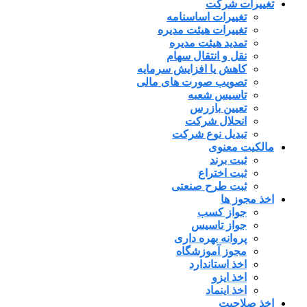
تغییرات شرکت
تغییرات اساسنامه
تغییرات هیئت مدیره
تمدید هیئت مدیره
نقل و انتقال سهام
کاهش یا افزایش سرمایه
تصویب صورت های مالی
تاسیس شعبه
تعیین بازرس
انحلال شرکت
تبدیل نوع شرکت
مالکیت معنوی
ثبت برند
ثبت اختراع
ثبت طرح صنعتی
اخذ مجوز ها
جواز کسب
جواز تاسیس
پروانه بهره داری
مجوز آموزشگاه
اخذ استاندارد
اخذ ایزو
اخذ اینماد
اخذ صلاحیت