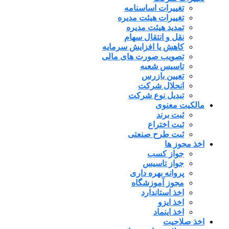
تغییرات اساسنامه
تغییرات هیئت مدیره
تمدید هیئت مدیره
نقل و انتقال سهام
کاهش یا افزایش سرمایه
تصویب صورت های مالی
تاسیس شعبه
تعیین بازرس
انحلال شرکت
تبدیل نوع شرکت
مالکیت معنوی
ثبت برند
ثبت اختراع
ثبت طرح صنعتی
اخذ مجوز ها
جواز کسب
جواز تاسیس
پروانه بهره داری
مجوز آموزشگاه
اخذ استاندارد
اخذ ایزو
اخذ اینماد
اخذ صلاحیت