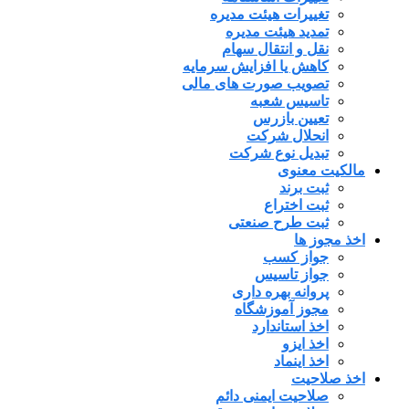
تغییرات هیئت مدیره
تمدید هیئت مدیره
نقل و انتقال سهام
کاهش یا افزایش سرمایه
تصویب صورت های مالی
تاسیس شعبه
تعیین بازرس
انحلال شرکت
تبدیل نوع شرکت
مالکیت معنوی
ثبت برند
ثبت اختراع
ثبت طرح صنعتی
اخذ مجوز ها
جواز کسب
جواز تاسیس
پروانه بهره داری
مجوز آموزشگاه
اخذ استاندارد
اخذ ایزو
اخذ اینماد
اخذ صلاحیت
صلاحیت ایمنی دائم