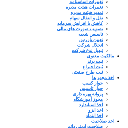
تغییرات اساسنامه
تغییرات هیئت مدیره
تمدید هیئت مدیره
نقل و انتقال سهام
کاهش یا افزایش سرمایه
تصویب صورت های مالی
تاسیس شعبه
تعیین بازرس
انحلال شرکت
تبدیل نوع شرکت
مالکیت معنوی
ثبت برند
ثبت اختراع
ثبت طرح صنعتی
اخذ مجوز ها
جواز کسب
جواز تاسیس
پروانه بهره داری
مجوز آموزشگاه
اخذ استاندارد
اخذ ایزو
اخذ اینماد
اخذ صلاحیت
صلاحیت ایمنی دائم