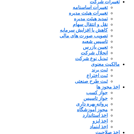
تغییرات شرکت
تغییرات اساسنامه
تغییرات هیئت مدیره
تمدید هیئت مدیره
نقل و انتقال سهام
کاهش یا افزایش سرمایه
تصویب صورت های مالی
تاسیس شعبه
تعیین بازرس
انحلال شرکت
تبدیل نوع شرکت
مالکیت معنوی
ثبت برند
ثبت اختراع
ثبت طرح صنعتی
اخذ مجوز ها
جواز کسب
جواز تاسیس
پروانه بهره داری
مجوز آموزشگاه
اخذ استاندارد
اخذ ایزو
اخذ اینماد
اخذ صلاحیت