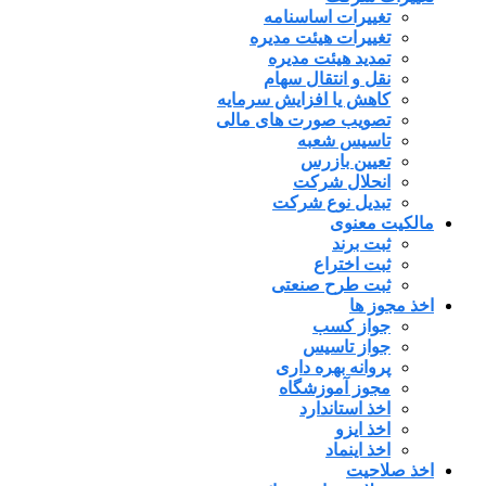
تغییرات اساسنامه
تغییرات هیئت مدیره
تمدید هیئت مدیره
نقل و انتقال سهام
کاهش یا افزایش سرمایه
تصویب صورت های مالی
تاسیس شعبه
تعیین بازرس
انحلال شرکت
تبدیل نوع شرکت
مالکیت معنوی
ثبت برند
ثبت اختراع
ثبت طرح صنعتی
اخذ مجوز ها
جواز کسب
جواز تاسیس
پروانه بهره داری
مجوز آموزشگاه
اخذ استاندارد
اخذ ایزو
اخذ اینماد
اخذ صلاحیت