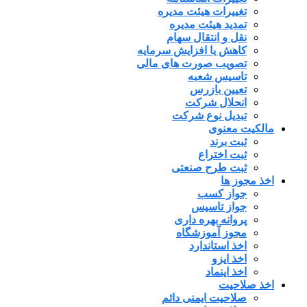
تغییرات هیئت مدیره
تمدید هیئت مدیره
نقل و انتقال سهام
کاهش یا افزایش سرمایه
تصویب صورت های مالی
تاسیس شعبه
تعیین بازرس
انحلال شرکت
تبدیل نوع شرکت
مالکیت معنوی
ثبت برند
ثبت اختراع
ثبت طرح صنعتی
اخذ مجوز ها
جواز کسب
جواز تاسیس
پروانه بهره داری
مجوز آموزشگاه
اخذ استاندارد
اخذ ایزو
اخذ اینماد
اخذ صلاحیت
صلاحیت ایمنی دائم