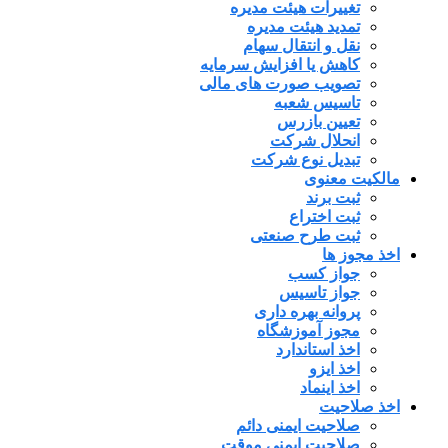
تغییرات هیئت مدیره
تمدید هیئت مدیره
نقل و انتقال سهام
کاهش یا افزایش سرمایه
تصویب صورت های مالی
تاسیس شعبه
تعیین بازرس
انحلال شرکت
تبدیل نوع شرکت
مالکیت معنوی
ثبت برند
ثبت اختراع
ثبت طرح صنعتی
اخذ مجوز ها
جواز کسب
جواز تاسیس
پروانه بهره داری
مجوز آموزشگاه
اخذ استاندارد
اخذ ایزو
اخذ اینماد
اخذ صلاحیت
صلاحیت ایمنی دائم
صلاحیت ایمنی موقت