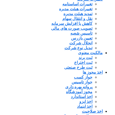
تغییرات اساسنامه
تغییرات هیئت مدیره
تمدید هیئت مدیره
نقل و انتقال سهام
کاهش یا افزایش سرمایه
تصویب صورت های مالی
تاسیس شعبه
تعیین بازرس
انحلال شرکت
تبدیل نوع شرکت
مالکیت معنوی
ثبت برند
ثبت اختراع
ثبت طرح صنعتی
اخذ مجوز ها
جواز کسب
جواز تاسیس
پروانه بهره داری
مجوز آموزشگاه
اخذ استاندارد
اخذ ایزو
اخذ اینماد
اخذ صلاحیت