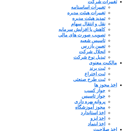
تغییرات شرکت
تغییرات اساسنامه
تغییرات هیئت مدیره
تمدید هیئت مدیره
نقل و انتقال سهام
کاهش یا افزایش سرمایه
تصویب صورت های مالی
تاسیس شعبه
تعیین بازرس
انحلال شرکت
تبدیل نوع شرکت
مالکیت معنوی
ثبت برند
ثبت اختراع
ثبت طرح صنعتی
اخذ مجوز ها
جواز کسب
جواز تاسیس
پروانه بهره داری
مجوز آموزشگاه
اخذ استاندارد
اخذ ایزو
اخذ اینماد
اخذ صلاحیت