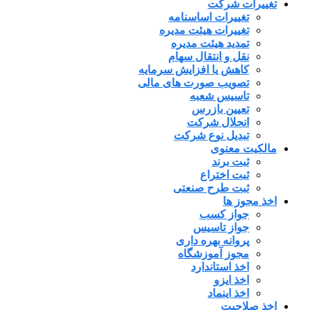
تغییرات شرکت
تغییرات اساسنامه
تغییرات هیئت مدیره
تمدید هیئت مدیره
نقل و انتقال سهام
کاهش یا افزایش سرمایه
تصویب صورت های مالی
تاسیس شعبه
تعیین بازرس
انحلال شرکت
تبدیل نوع شرکت
مالکیت معنوی
ثبت برند
ثبت اختراع
ثبت طرح صنعتی
اخذ مجوز ها
جواز کسب
جواز تاسیس
پروانه بهره داری
مجوز آموزشگاه
اخذ استاندارد
اخذ ایزو
اخذ اینماد
اخذ صلاحیت