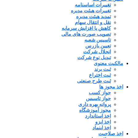
تغییرات اساسنامه
تغییرات هیئت مدیره
تمدید هیئت مدیره
نقل و انتقال سهام
کاهش یا افزایش سرمایه
تصویب صورت های مالی
تاسیس شعبه
تعیین بازرس
انحلال شرکت
تبدیل نوع شرکت
مالکیت معنوی
ثبت برند
ثبت اختراع
ثبت طرح صنعتی
اخذ مجوز ها
جواز کسب
جواز تاسیس
پروانه بهره داری
مجوز آموزشگاه
اخذ استاندارد
اخذ ایزو
اخذ اینماد
اخذ صلاحیت