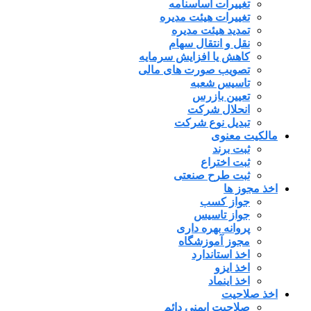
تغییرات اساسنامه
تغییرات هیئت مدیره
تمدید هیئت مدیره
نقل و انتقال سهام
کاهش یا افزایش سرمایه
تصویب صورت های مالی
تاسیس شعبه
تعیین بازرس
انحلال شرکت
تبدیل نوع شرکت
مالکیت معنوی
ثبت برند
ثبت اختراع
ثبت طرح صنعتی
اخذ مجوز ها
جواز کسب
جواز تاسیس
پروانه بهره داری
مجوز آموزشگاه
اخذ استاندارد
اخذ ایزو
اخذ اینماد
اخذ صلاحیت
صلاحیت ایمنی دائم