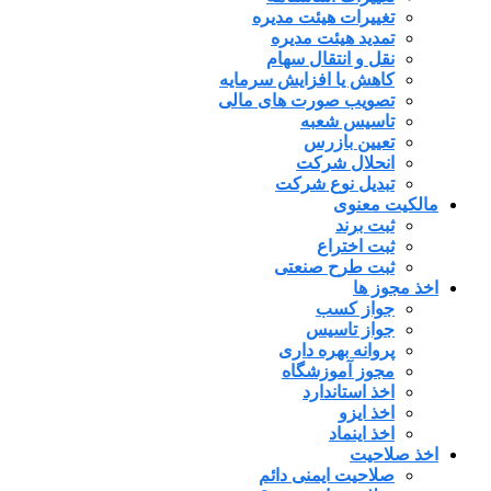
تغییرات هیئت مدیره
تمدید هیئت مدیره
نقل و انتقال سهام
کاهش یا افزایش سرمایه
تصویب صورت های مالی
تاسیس شعبه
تعیین بازرس
انحلال شرکت
تبدیل نوع شرکت
مالکیت معنوی
ثبت برند
ثبت اختراع
ثبت طرح صنعتی
اخذ مجوز ها
جواز کسب
جواز تاسیس
پروانه بهره داری
مجوز آموزشگاه
اخذ استاندارد
اخذ ایزو
اخذ اینماد
اخذ صلاحیت
صلاحیت ایمنی دائم