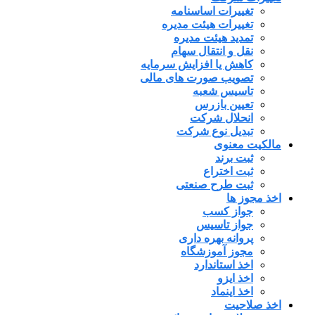
تغییرات اساسنامه
تغییرات هیئت مدیره
تمدید هیئت مدیره
نقل و انتقال سهام
کاهش یا افزایش سرمایه
تصویب صورت های مالی
تاسیس شعبه
تعیین بازرس
انحلال شرکت
تبدیل نوع شرکت
مالکیت معنوی
ثبت برند
ثبت اختراع
ثبت طرح صنعتی
اخذ مجوز ها
جواز کسب
جواز تاسیس
پروانه بهره داری
مجوز آموزشگاه
اخذ استاندارد
اخذ ایزو
اخذ اینماد
اخذ صلاحیت