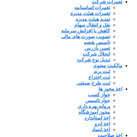
تغییرات شرکت
تغییرات اساسنامه
تغییرات هیئت مدیره
تمدید هیئت مدیره
نقل و انتقال سهام
کاهش یا افزایش سرمایه
تصویب صورت های مالی
تاسیس شعبه
تعیین بازرس
انحلال شرکت
تبدیل نوع شرکت
مالکیت معنوی
ثبت برند
ثبت اختراع
ثبت طرح صنعتی
اخذ مجوز ها
جواز کسب
جواز تاسیس
پروانه بهره داری
مجوز آموزشگاه
اخذ استاندارد
اخذ ایزو
اخذ اینماد
اخذ صلاحیت