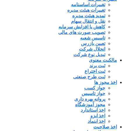
تغییرات اساسنامه
تغییرات هیئت مدیره
تمدید هیئت مدیره
نقل و انتقال سهام
کاهش یا افزایش سرمایه
تصویب صورت های مالی
تاسیس شعبه
تعیین بازرس
انحلال شرکت
تبدیل نوع شرکت
مالکیت معنوی
ثبت برند
ثبت اختراع
ثبت طرح صنعتی
اخذ مجوز ها
جواز کسب
جواز تاسیس
پروانه بهره داری
مجوز آموزشگاه
اخذ استاندارد
اخذ ایزو
اخذ اینماد
اخذ صلاحیت