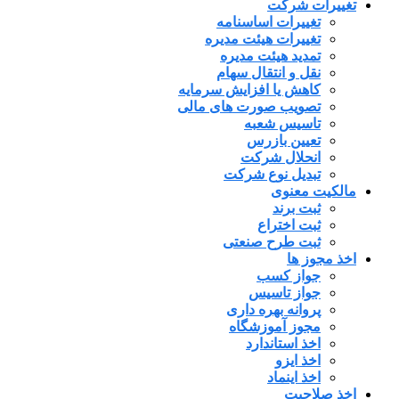
تغییرات شرکت
تغییرات اساسنامه
تغییرات هیئت مدیره
تمدید هیئت مدیره
نقل و انتقال سهام
کاهش یا افزایش سرمایه
تصویب صورت های مالی
تاسیس شعبه
تعیین بازرس
انحلال شرکت
تبدیل نوع شرکت
مالکیت معنوی
ثبت برند
ثبت اختراع
ثبت طرح صنعتی
اخذ مجوز ها
جواز کسب
جواز تاسیس
پروانه بهره داری
مجوز آموزشگاه
اخذ استاندارد
اخذ ایزو
اخذ اینماد
اخذ صلاحیت