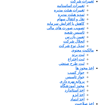
تغییرات شرکت
تغییرات اساسنامه
تغییرات هیئت مدیره
تمدید هیئت مدیره
نقل و انتقال سهام
کاهش یا افزایش سرمایه
تصویب صورت های مالی
تاسیس شعبه
تعیین بازرس
انحلال شرکت
تبدیل نوع شرکت
مالکیت معنوی
ثبت برند
ثبت اختراع
ثبت طرح صنعتی
اخذ مجوز ها
جواز کسب
جواز تاسیس
پروانه بهره داری
مجوز آموزشگاه
اخذ استاندارد
اخذ ایزو
اخذ اینماد
اخذ صلاحیت