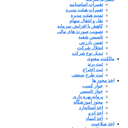
تغییرات اساسنامه
تغییرات هیئت مدیره
تمدید هیئت مدیره
نقل و انتقال سهام
کاهش یا افزایش سرمایه
تصویب صورت های مالی
تاسیس شعبه
تعیین بازرس
انحلال شرکت
تبدیل نوع شرکت
مالکیت معنوی
ثبت برند
ثبت اختراع
ثبت طرح صنعتی
اخذ مجوز ها
جواز کسب
جواز تاسیس
پروانه بهره داری
مجوز آموزشگاه
اخذ استاندارد
اخذ ایزو
اخذ اینماد
اخذ صلاحیت