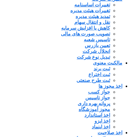
تغییرات اساسنامه
تغییرات هیئت مدیره
تمدید هیئت مدیره
نقل و انتقال سهام
کاهش یا افزایش سرمایه
تصویب صورت های مالی
تاسیس شعبه
تعیین بازرس
انحلال شرکت
تبدیل نوع شرکت
مالکیت معنوی
ثبت برند
ثبت اختراع
ثبت طرح صنعتی
اخذ مجوز ها
جواز کسب
جواز تاسیس
پروانه بهره داری
مجوز آموزشگاه
اخذ استاندارد
اخذ ایزو
اخذ اینماد
اخذ صلاحیت