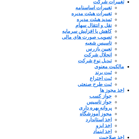
تغییرات شرکت
تغییرات اساسنامه
تغییرات هیئت مدیره
تمدید هیئت مدیره
نقل و انتقال سهام
کاهش یا افزایش سرمایه
تصویب صورت های مالی
تاسیس شعبه
تعیین بازرس
انحلال شرکت
تبدیل نوع شرکت
مالکیت معنوی
ثبت برند
ثبت اختراع
ثبت طرح صنعتی
اخذ مجوز ها
جواز کسب
جواز تاسیس
پروانه بهره داری
مجوز آموزشگاه
اخذ استاندارد
اخذ ایزو
اخذ اینماد
اخذ صلاحیت