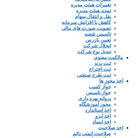
تغییرات هیئت مدیره
تمدید هیئت مدیره
نقل و انتقال سهام
کاهش یا افزایش سرمایه
تصویب صورت های مالی
تاسیس شعبه
تعیین بازرس
انحلال شرکت
تبدیل نوع شرکت
مالکیت معنوی
ثبت برند
ثبت اختراع
ثبت طرح صنعتی
اخذ مجوز ها
جواز کسب
جواز تاسیس
پروانه بهره داری
مجوز آموزشگاه
اخذ استاندارد
اخذ ایزو
اخذ اینماد
اخذ صلاحیت
صلاحیت ایمنی دائم