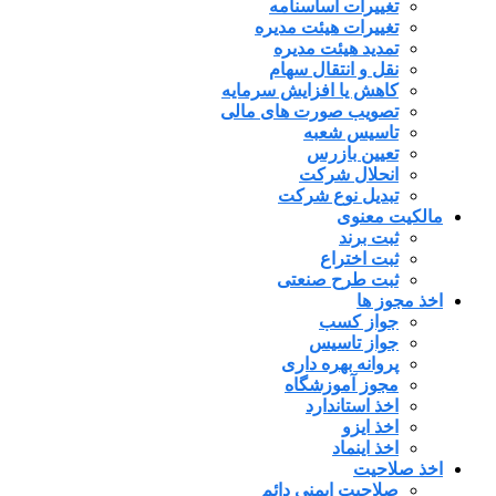
تغییرات اساسنامه
تغییرات هیئت مدیره
تمدید هیئت مدیره
نقل و انتقال سهام
کاهش یا افزایش سرمایه
تصویب صورت های مالی
تاسیس شعبه
تعیین بازرس
انحلال شرکت
تبدیل نوع شرکت
مالکیت معنوی
ثبت برند
ثبت اختراع
ثبت طرح صنعتی
اخذ مجوز ها
جواز کسب
جواز تاسیس
پروانه بهره داری
مجوز آموزشگاه
اخذ استاندارد
اخذ ایزو
اخذ اینماد
اخذ صلاحیت
صلاحیت ایمنی دائم