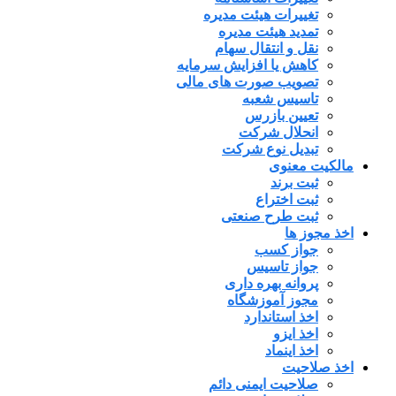
تغییرات هیئت مدیره
تمدید هیئت مدیره
نقل و انتقال سهام
کاهش یا افزایش سرمایه
تصویب صورت های مالی
تاسیس شعبه
تعیین بازرس
انحلال شرکت
تبدیل نوع شرکت
مالکیت معنوی
ثبت برند
ثبت اختراع
ثبت طرح صنعتی
اخذ مجوز ها
جواز کسب
جواز تاسیس
پروانه بهره داری
مجوز آموزشگاه
اخذ استاندارد
اخذ ایزو
اخذ اینماد
اخذ صلاحیت
صلاحیت ایمنی دائم