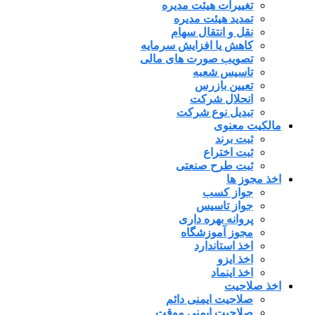
تغییرات هیئت مدیره
تمدید هیئت مدیره
نقل و انتقال سهام
کاهش یا افزایش سرمایه
تصویب صورت های مالی
تاسیس شعبه
تعیین بازرس
انحلال شرکت
تبدیل نوع شرکت
مالکیت معنوی
ثبت برند
ثبت اختراع
ثبت طرح صنعتی
اخذ مجوز ها
جواز کسب
جواز تاسیس
پروانه بهره داری
مجوز آموزشگاه
اخذ استاندارد
اخذ ایزو
اخذ اینماد
اخذ صلاحیت
صلاحیت ایمنی دائم
صلاحیت ایمنی موقت