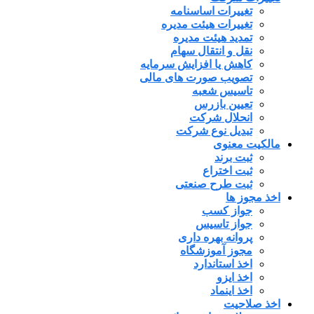
تغییرات اساسنامه
تغییرات هیئت مدیره
تمدید هیئت مدیره
نقل و انتقال سهام
کاهش یا افزایش سرمایه
تصویب صورت های مالی
تاسیس شعبه
تعیین بازرس
انحلال شرکت
تبدیل نوع شرکت
مالکیت معنوی
ثبت برند
ثبت اختراع
ثبت طرح صنعتی
اخذ مجوز ها
جواز کسب
جواز تاسیس
پروانه بهره داری
مجوز آموزشگاه
اخذ استاندارد
اخذ ایزو
اخذ اینماد
اخذ صلاحیت