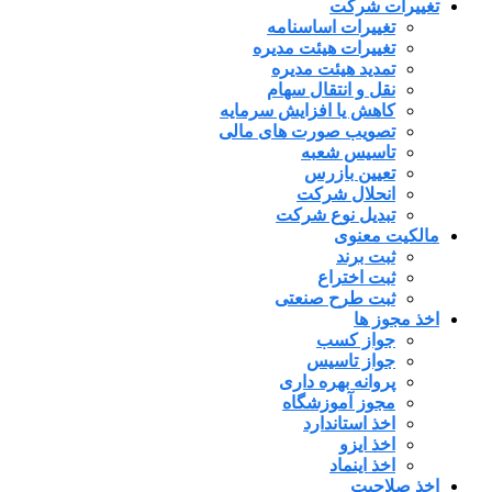
تغییرات شرکت
تغییرات اساسنامه
تغییرات هیئت مدیره
تمدید هیئت مدیره
نقل و انتقال سهام
کاهش یا افزایش سرمایه
تصویب صورت های مالی
تاسیس شعبه
تعیین بازرس
انحلال شرکت
تبدیل نوع شرکت
مالکیت معنوی
ثبت برند
ثبت اختراع
ثبت طرح صنعتی
اخذ مجوز ها
جواز کسب
جواز تاسیس
پروانه بهره داری
مجوز آموزشگاه
اخذ استاندارد
اخذ ایزو
اخذ اینماد
اخذ صلاحیت