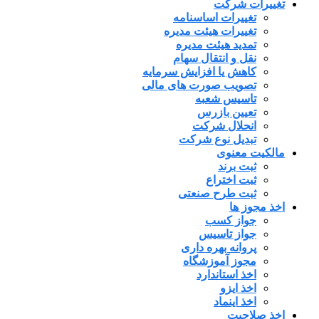
تغییرات شرکت
تغییرات اساسنامه
تغییرات هیئت مدیره
تمدید هیئت مدیره
نقل و انتقال سهام
کاهش یا افزایش سرمایه
تصویب صورت های مالی
تاسیس شعبه
تعیین بازرس
انحلال شرکت
تبدیل نوع شرکت
مالکیت معنوی
ثبت برند
ثبت اختراع
ثبت طرح صنعتی
اخذ مجوز ها
جواز کسب
جواز تاسیس
پروانه بهره داری
مجوز آموزشگاه
اخذ استاندارد
اخذ ایزو
اخذ اینماد
اخذ صلاحیت