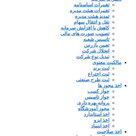
تغییرات اساسنامه
تغییرات هیئت مدیره
تمدید هیئت مدیره
نقل و انتقال سهام
کاهش یا افزایش سرمایه
تصویب صورت های مالی
تاسیس شعبه
تعیین بازرس
انحلال شرکت
تبدیل نوع شرکت
مالکیت معنوی
ثبت برند
ثبت اختراع
ثبت طرح صنعتی
اخذ مجوز ها
جواز کسب
جواز تاسیس
پروانه بهره داری
مجوز آموزشگاه
اخذ استاندارد
اخذ ایزو
اخذ اینماد
اخذ صلاحیت