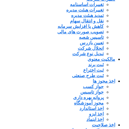
تغییرات اساسنامه
تغییرات هیئت مدیره
تمدید هیئت مدیره
نقل و انتقال سهام
کاهش یا افزایش سرمایه
تصویب صورت های مالی
تاسیس شعبه
تعیین بازرس
انحلال شرکت
تبدیل نوع شرکت
مالکیت معنوی
ثبت برند
ثبت اختراع
ثبت طرح صنعتی
اخذ مجوز ها
جواز کسب
جواز تاسیس
پروانه بهره داری
مجوز آموزشگاه
اخذ استاندارد
اخذ ایزو
اخذ اینماد
اخذ صلاحیت