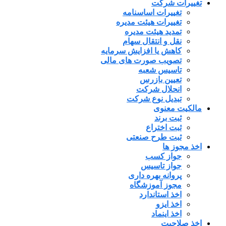
تغییرات شرکت
تغییرات اساسنامه
تغییرات هیئت مدیره
تمدید هیئت مدیره
نقل و انتقال سهام
کاهش یا افزایش سرمایه
تصویب صورت های مالی
تاسیس شعبه
تعیین بازرس
انحلال شرکت
تبدیل نوع شرکت
مالکیت معنوی
ثبت برند
ثبت اختراع
ثبت طرح صنعتی
اخذ مجوز ها
جواز کسب
جواز تاسیس
پروانه بهره داری
مجوز آموزشگاه
اخذ استاندارد
اخذ ایزو
اخذ اینماد
اخذ صلاحیت