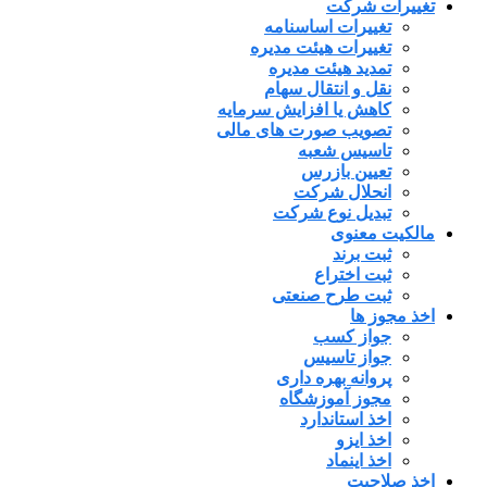
تغییرات شرکت
تغییرات اساسنامه
تغییرات هیئت مدیره
تمدید هیئت مدیره
نقل و انتقال سهام
کاهش یا افزایش سرمایه
تصویب صورت های مالی
تاسیس شعبه
تعیین بازرس
انحلال شرکت
تبدیل نوع شرکت
مالکیت معنوی
ثبت برند
ثبت اختراع
ثبت طرح صنعتی
اخذ مجوز ها
جواز کسب
جواز تاسیس
پروانه بهره داری
مجوز آموزشگاه
اخذ استاندارد
اخذ ایزو
اخذ اینماد
اخذ صلاحیت