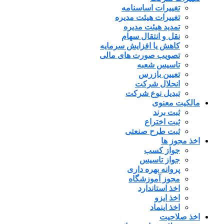
تغییرات اساسنامه
تغییرات هیئت مدیره
تمدید هیئت مدیره
نقل و انتقال سهام
کاهش یا افزایش سرمایه
تصویب صورت های مالی
تاسیس شعبه
تعیین بازرس
انحلال شرکت
تبدیل نوع شرکت
مالکیت معنوی
ثبت برند
ثبت اختراع
ثبت طرح صنعتی
اخذ مجوز ها
جواز کسب
جواز تاسیس
پروانه بهره داری
مجوز آموزشگاه
اخذ استاندارد
اخذ ایزو
اخذ اینماد
اخذ صلاحیت