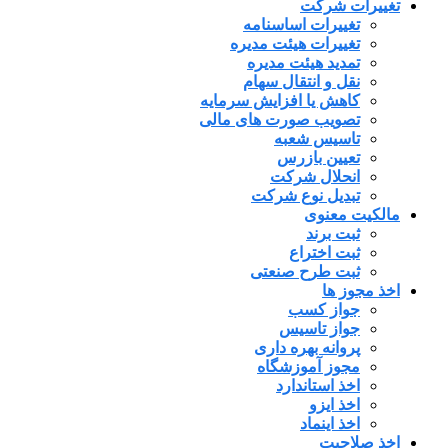
تغییرات شرکت
تغییرات اساسنامه
تغییرات هیئت مدیره
تمدید هیئت مدیره
نقل و انتقال سهام
کاهش یا افزایش سرمایه
تصویب صورت های مالی
تاسیس شعبه
تعیین بازرس
انحلال شرکت
تبدیل نوع شرکت
مالکیت معنوی
ثبت برند
ثبت اختراع
ثبت طرح صنعتی
اخذ مجوز ها
جواز کسب
جواز تاسیس
پروانه بهره داری
مجوز آموزشگاه
اخذ استاندارد
اخذ ایزو
اخذ اینماد
اخذ صلاحیت