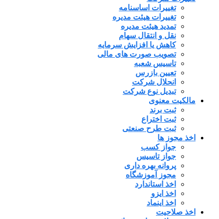
تغییرات اساسنامه
تغییرات هیئت مدیره
تمدید هیئت مدیره
نقل و انتقال سهام
کاهش یا افزایش سرمایه
تصویب صورت های مالی
تاسیس شعبه
تعیین بازرس
انحلال شرکت
تبدیل نوع شرکت
مالکیت معنوی
ثبت برند
ثبت اختراع
ثبت طرح صنعتی
اخذ مجوز ها
جواز کسب
جواز تاسیس
پروانه بهره داری
مجوز آموزشگاه
اخذ استاندارد
اخذ ایزو
اخذ اینماد
اخذ صلاحیت