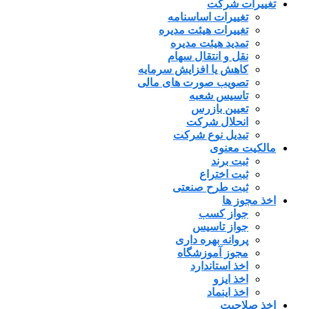
تغییرات شرکت
تغییرات اساسنامه
تغییرات هیئت مدیره
تمدید هیئت مدیره
نقل و انتقال سهام
کاهش یا افزایش سرمایه
تصویب صورت های مالی
تاسیس شعبه
تعیین بازرس
انحلال شرکت
تبدیل نوع شرکت
مالکیت معنوی
ثبت برند
ثبت اختراع
ثبت طرح صنعتی
اخذ مجوز ها
جواز کسب
جواز تاسیس
پروانه بهره داری
مجوز آموزشگاه
اخذ استاندارد
اخذ ایزو
اخذ اینماد
اخذ صلاحیت