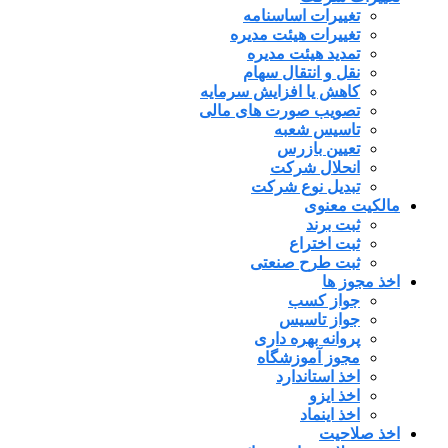
تغییرات اساسنامه
تغییرات هیئت مدیره
تمدید هیئت مدیره
نقل و انتقال سهام
کاهش یا افزایش سرمایه
تصویب صورت های مالی
تاسیس شعبه
تعیین بازرس
انحلال شرکت
تبدیل نوع شرکت
مالکیت معنوی
ثبت برند
ثبت اختراع
ثبت طرح صنعتی
اخذ مجوز ها
جواز کسب
جواز تاسیس
پروانه بهره داری
مجوز آموزشگاه
اخذ استاندارد
اخذ ایزو
اخذ اینماد
اخذ صلاحیت