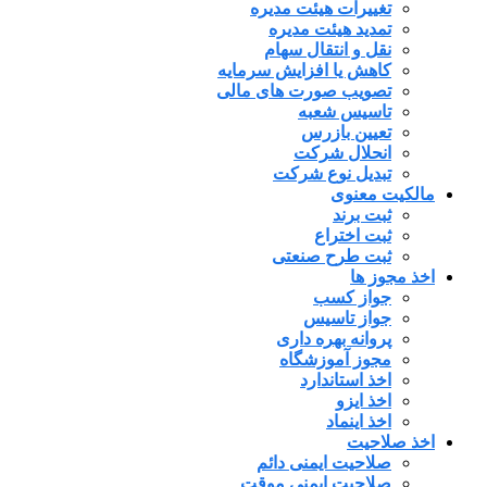
تغییرات هیئت مدیره
تمدید هیئت مدیره
نقل و انتقال سهام
کاهش یا افزایش سرمایه
تصویب صورت های مالی
تاسیس شعبه
تعیین بازرس
انحلال شرکت
تبدیل نوع شرکت
مالکیت معنوی
ثبت برند
ثبت اختراع
ثبت طرح صنعتی
اخذ مجوز ها
جواز کسب
جواز تاسیس
پروانه بهره داری
مجوز آموزشگاه
اخذ استاندارد
اخذ ایزو
اخذ اینماد
اخذ صلاحیت
صلاحیت ایمنی دائم
صلاحیت ایمنی موقت