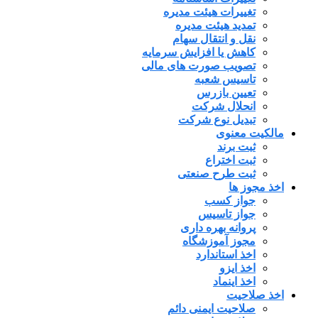
تغییرات هیئت مدیره
تمدید هیئت مدیره
نقل و انتقال سهام
کاهش یا افزایش سرمایه
تصویب صورت های مالی
تاسیس شعبه
تعیین بازرس
انحلال شرکت
تبدیل نوع شرکت
مالکیت معنوی
ثبت برند
ثبت اختراع
ثبت طرح صنعتی
اخذ مجوز ها
جواز کسب
جواز تاسیس
پروانه بهره داری
مجوز آموزشگاه
اخذ استاندارد
اخذ ایزو
اخذ اینماد
اخذ صلاحیت
صلاحیت ایمنی دائم