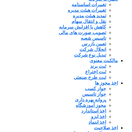
تغییرات اساسنامه
تغییرات هیئت مدیره
تمدید هیئت مدیره
نقل و انتقال سهام
کاهش یا افزایش سرمایه
تصویب صورت های مالی
تاسیس شعبه
تعیین بازرس
انحلال شرکت
تبدیل نوع شرکت
مالکیت معنوی
ثبت برند
ثبت اختراع
ثبت طرح صنعتی
اخذ مجوز ها
جواز کسب
جواز تاسیس
پروانه بهره داری
مجوز آموزشگاه
اخذ استاندارد
اخذ ایزو
اخذ اینماد
اخذ صلاحیت