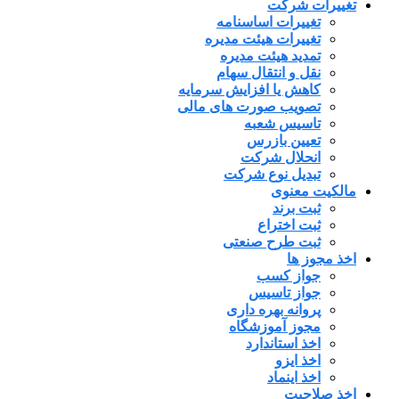
تغییرات شرکت
تغییرات اساسنامه
تغییرات هیئت مدیره
تمدید هیئت مدیره
نقل و انتقال سهام
کاهش یا افزایش سرمایه
تصویب صورت های مالی
تاسیس شعبه
تعیین بازرس
انحلال شرکت
تبدیل نوع شرکت
مالکیت معنوی
ثبت برند
ثبت اختراع
ثبت طرح صنعتی
اخذ مجوز ها
جواز کسب
جواز تاسیس
پروانه بهره داری
مجوز آموزشگاه
اخذ استاندارد
اخذ ایزو
اخذ اینماد
اخذ صلاحیت