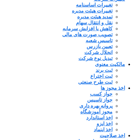
تغییرات اساسنامه
تغییرات هیئت مدیره
تمدید هیئت مدیره
نقل و انتقال سهام
کاهش یا افزایش سرمایه
تصویب صورت های مالی
تاسیس شعبه
تعیین بازرس
انحلال شرکت
تبدیل نوع شرکت
مالکیت معنوی
ثبت برند
ثبت اختراع
ثبت طرح صنعتی
اخذ مجوز ها
جواز کسب
جواز تاسیس
پروانه بهره داری
مجوز آموزشگاه
اخذ استاندارد
اخذ ایزو
اخذ اینماد
اخذ صلاحیت