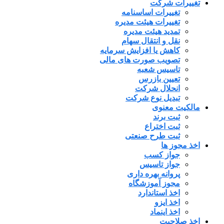
تغییرات شرکت
تغییرات اساسنامه
تغییرات هیئت مدیره
تمدید هیئت مدیره
نقل و انتقال سهام
کاهش یا افزایش سرمایه
تصویب صورت های مالی
تاسیس شعبه
تعیین بازرس
انحلال شرکت
تبدیل نوع شرکت
مالکیت معنوی
ثبت برند
ثبت اختراع
ثبت طرح صنعتی
اخذ مجوز ها
جواز کسب
جواز تاسیس
پروانه بهره داری
مجوز آموزشگاه
اخذ استاندارد
اخذ ایزو
اخذ اینماد
اخذ صلاحیت